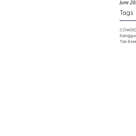
June 2
Tags
COWD
Sanggu
Tax Exe