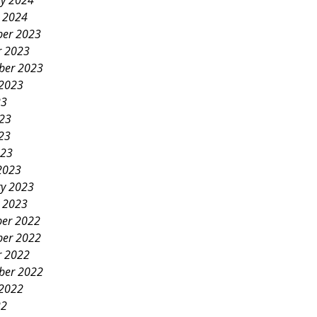
ry 2024
y 2024
er 2023
r 2023
ber 2023
 2023
23
023
23
023
2023
ry 2023
y 2023
er 2022
er 2022
r 2022
ber 2022
 2022
22