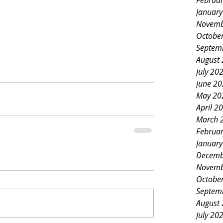
Februa
Januar
Novemb
Octobe
Septem
August
July 20
June 2
May 20
April 2
March 
Februa
Januar
Decemb
Novemb
Octobe
Septem
August
July 20