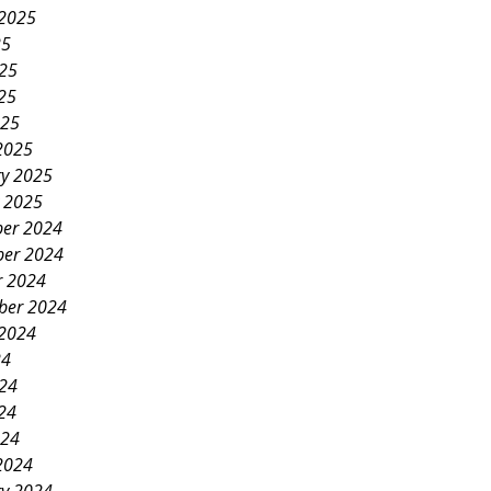
 2025
25
025
25
025
2025
ry 2025
y 2025
er 2024
er 2024
r 2024
ber 2024
 2024
24
024
24
024
2024