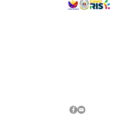
VISIT US
Address: Legislative Building, Office of the City
City Hall, Capistrano-Hayes St., Barangay 1, Ca
Oro City 9000
CONNECT WITH US
(088) 565-0568; (088) 565-0567; (088) 898-
(088) 565-0565; (088) 565-0699
Email:
cdeocitycouncil@gmail.com
FOLLOW US ON OUR SOCIAL MEDIA PLATFORM