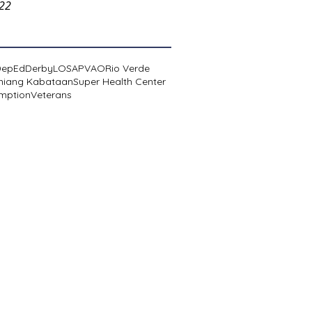
022
DepEd
Derby
LOSA
PVAO
Rio Verde
niang Kabataan
Super Health Center
mption
Veterans