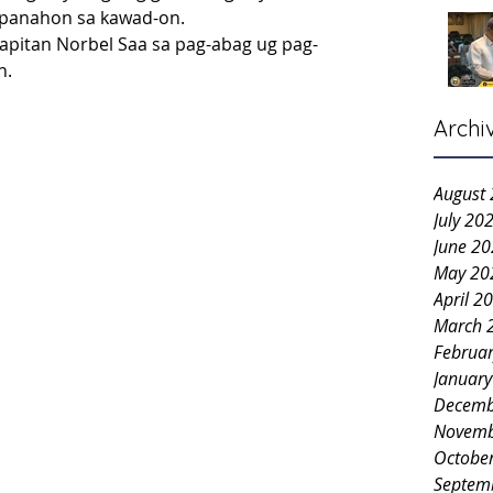
g panahon sa kawad-on.
 Kapitan Norbel Saa sa pag-abag ug pag-
n. 
Archi
August
July 20
June 2
May 20
April 2
March 
Februa
Januar
Decemb
Novemb
Octobe
Septem