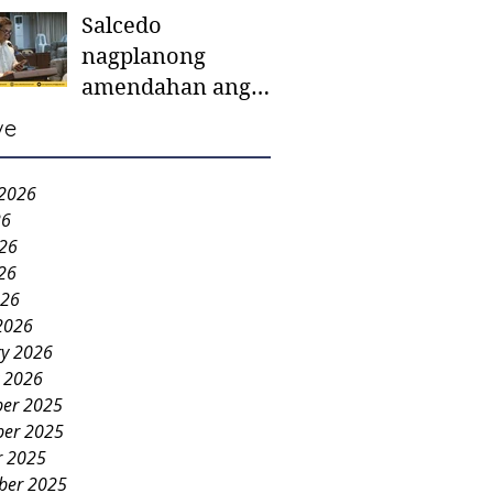
Salcedo
mother-to-mother
nagplanong
support groups,
amendahan ang
first 1,000 days
ordinansa batok
nutrition program
ve
colorum nga bao-
bao
 2026
26
026
26
026
2026
ry 2026
y 2026
er 2025
er 2025
r 2025
ber 2025