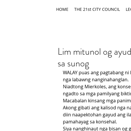
HOME
THE 21st CITY COUNCIL
LE
Lim mitunol og ayu
sa sunog
WALAY puas ang pagtabang ni 
nga labawng nanginahanglan.
Niadtong Mierkoles, ang kons
ngadto sa mga pamilyang bikt
Macabalan kinsang mga panima
Akong gibati ang kalisod nga n
diin naapektohan gayud ang ila
pamahayag sa konsehal.
Siya nanghinaut nga bisan og 