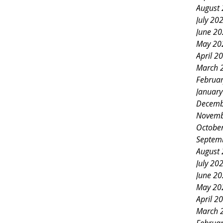
August
July 20
June 2
May 20
April 2
March 
Februa
Januar
Decemb
Novemb
Octobe
Septem
August
July 20
June 2
May 20
April 2
March 