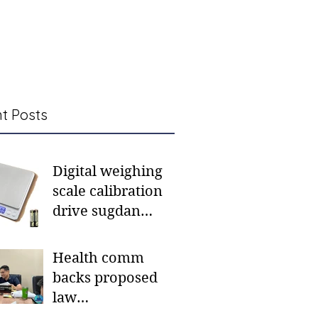
t Posts
Digital weighing
scale calibration
drive sugdan
sunod bulan
Health comm
backs proposed
law
institutionalizing