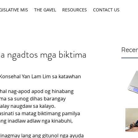
GISLATIVE MIS
THE GAVEL
RESOURCES
CONTACT US
Recen
da ngadtos mga biktima
Konsehal Yan Lam Lim sa katawhan 
ehal nag-apod apod og hinabang 
ima sa sunog dihas barangay 
lay naugdaw sa kalayo.
asinati sa matag biktimang pamilya 
ng inadlaw adlaw nga kinabuhi, 
ginagmay lang ang gitunol nga ayuda 