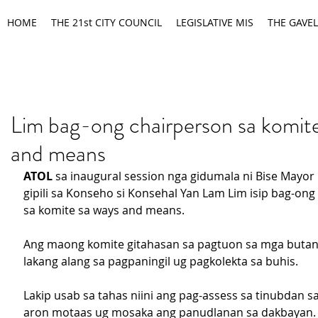
HOME
THE 21st CITY COUNCIL
LEGISLATIVE MIS
THE GAVEL
Lim bag-ong chairperson sa komit
and means
ATOL 
sa inaugural session nga gidumala ni Bise Mayor 
gipili sa Konseho si Konsehal Yan Lam Lim isip bag-ong
sa komite sa ways and means.
Ang maong komite gitahasan sa pagtuon sa mga butan
lakang alang sa pagpaningil ug pagkolekta sa buhis.
Lakip usab sa tahas niini ang pag-assess sa tinubdan sa
aron motaas ug mosaka ang panudlanan sa dakbayan.