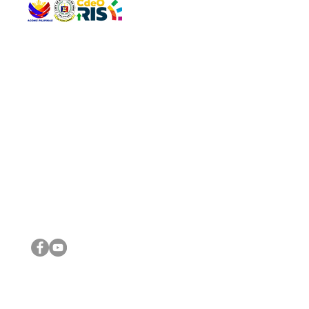
QUICK 
The Gav
VISIT US
Agenda 
Address: Legislative Building, Office of the City Council,
City Vi
City Hall, Capistrano-Hayes St., Barangay 1, Cagayan de
The Majo
Oro City 9000
The Mino
The City
The Sta
Get in 
Legisla
CONNECT WITH US
(088) 565-0568; (088) 565-0567; (088) 898-0697
(088) 565-0565; (088) 565-0699
Email:
cdeocitycouncil@gmail.com
IMPORTA
FOLLOW US ON OUR SOCIAL MEDIA PLATFORMS
City Go
DILG
DSWD
DOH
DepEd
DBM
©2016 by Sanggunian