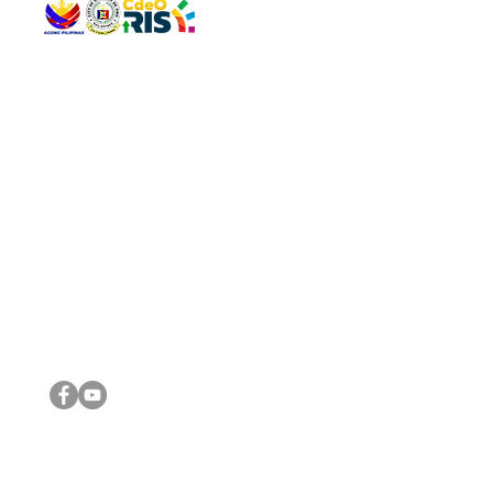
QUICK 
The Gav
VISIT US
Agenda 
Address: Legislative Building, Office of the City Council,
City Vi
City Hall, Capistrano-Hayes St., Barangay 1, Cagayan de
The Majo
Oro City 9000
The Mino
The City
The Sta
Get in 
Legisla
CONNECT WITH US
(088) 565-0568; (088) 565-0567; (088) 898-0697
(088) 565-0565; (088) 565-0699
Email:
cdeocitycouncil@gmail.com
IMPORTA
FOLLOW US ON OUR SOCIAL MEDIA PLATFORMS
City Go
DILG
DSWD
DOH
DepEd
DBM
©2016 by Sanggunian