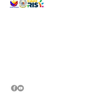
QUICK 
The Gav
VISIT US
Agenda 
Address: Legislative Building, Office of the City Council,
City Vi
City Hall, Capistrano-Hayes St., Barangay 1, Cagayan de
The Majo
Oro City 9000
The Mino
The City
The Sta
Get in 
Legisla
CONNECT WITH US
(088) 565-0568; (088) 565-0567; (088) 898-0697
(088) 565-0565; (088) 565-0699
Email:
cdeocitycouncil@gmail.com
IMPORTA
FOLLOW US ON OUR SOCIAL MEDIA PLATFORMS
City Go
DILG
DSWD
DOH
DepEd
DBM
©2016 by Sanggunian