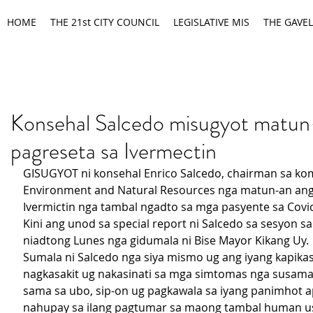
HOME
THE 21st CITY COUNCIL
LEGISLATIVE MIS
THE GAVEL
Konsehal Salcedo misugyot matun
pagreseta sa Ivermectin
GISUGYOT ni konsehal Enrico Salcedo, chairman sa kom
Environment and Natural Resources nga matun-an ang
Ivermictin nga tambal ngadto sa mga pasyente sa Covi
Kini ang unod sa special report ni Salcedo sa sesyon s
niadtong Lunes nga gidumala ni Bise Mayor Kikang Uy.
Sumala ni Salcedo nga siya mismo ug ang iyang kapikas
nagkasakit ug nakasinati sa mga simtomas nga susama 
sama sa ubo, sip-on ug pagkawala sa iyang panimhot ap
nahupay sa ilang pagtumar sa maong tambal human us