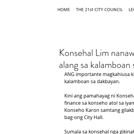
HOME
THE 21st CITY COUNCIL
LE
Konsehal Lim nanaw
alang sa kalamboan
ANG importante magkahiusa ki
kalamboan sa dakbayan.
Kini ang pamahayag ni Konseha
finance sa konseho atol sa iy
Konseho Karon samtang gilakbi
bag-ong City Hall.
Sumala sa konsehal nga gikinah