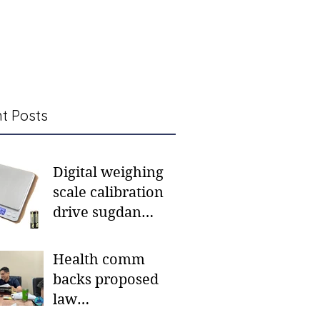
t Posts
Digital weighing
scale calibration
drive sugdan
sunod bulan
Health comm
backs proposed
law
institutionalizing