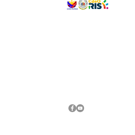
VISIT US
Address: Legislative Building, Office of the City
City Hall, Capistrano-Hayes St., Barangay 1, Ca
Oro City 9000
CONNECT WITH US
(088) 565-0568; (088) 565-0567; (088) 898-
(088) 565-0565; (088) 565-0699
Email:
cdeocitycouncil@gmail.com
FOLLOW US ON OUR SOCIAL MEDIA PLATFORM