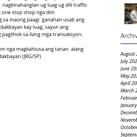
nagkinahanglan ug luag ug dili traffic 
 one stop shop nga diin 
 sa maong paagi  ganahan usab ang 
dakbayan kay luag, sayun ang 
paglihok sa ilang mga transaksyon.
Archi
Lim nga magkahiusa ang tanan  alang  
August
dakbayan (JRG/SP)
July 20
June 2
May 20
April 2
March 
Februa
Januar
Decemb
Novemb
Octobe
Septem