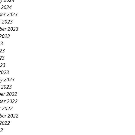
ry 2024
y 2024
er 2023
r 2023
ber 2023
 2023
23
023
23
023
2023
ry 2023
y 2023
er 2022
er 2022
r 2022
ber 2022
 2022
22