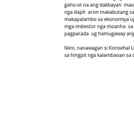
gaho-ot na ang dakbayan  mao  
nga dapit  aron makabutang sa
makapalambo sa ekonomiya ug
mga imbestor nga moanha  sa 
pagparada  ug hamugaway ang 
Niini, nanawagan si Konsehal 
sa hingpit nga kalambaoan sa 