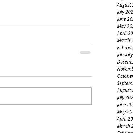
August
July 20
June 2
May 20
April 2
March 
Februa
Januar
Decemb
Novemb
Octobe
Septem
August
July 20
June 2
May 20
April 2
March 