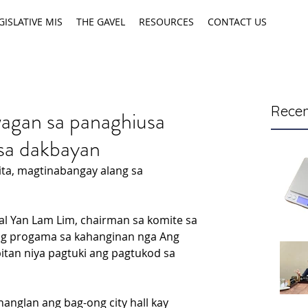
GISLATIVE MIS
THE GAVEL
RESOURCES
CONTACT US
Recen
agan sa panaghiusa
 sa dakbayan
ta, magtinabangay alang sa 
l Yan Lam Lim, chairman sa komite sa 
ang progama sa kahanginan nga Ang 
tan niya pagtuki ang pagtukod sa 
anglan ang bag-ong city hall kay 