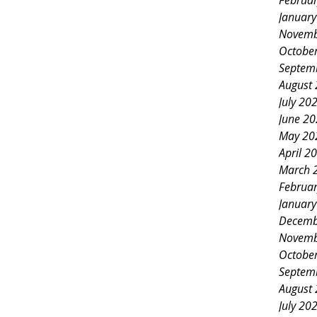
Februa
Januar
Novemb
Octobe
Septem
August
July 20
June 2
May 20
April 2
March 
Februa
Januar
Decemb
Novemb
Octobe
Septem
August
July 20