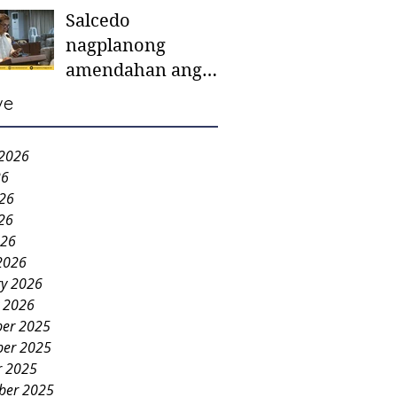
Salcedo
mother-to-mother
nagplanong
support groups,
amendahan ang
first 1,000 days
ordinansa batok
nutrition program
ve
colorum nga bao-
bao
 2026
26
026
26
026
2026
ry 2026
y 2026
er 2025
er 2025
r 2025
ber 2025