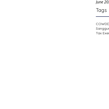
June 2
Tags
COWD
Sanggu
Tax Exe