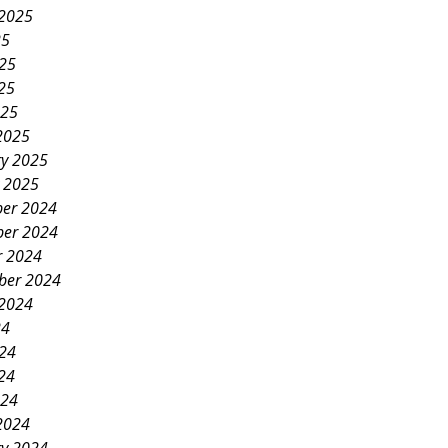
 2025
25
025
25
025
2025
ry 2025
y 2025
er 2024
er 2024
r 2024
ber 2024
 2024
24
024
24
024
2024