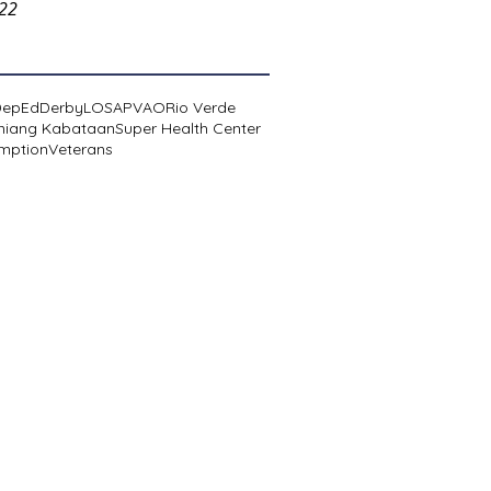
022
DepEd
Derby
LOSA
PVAO
Rio Verde
niang Kabataan
Super Health Center
mption
Veterans