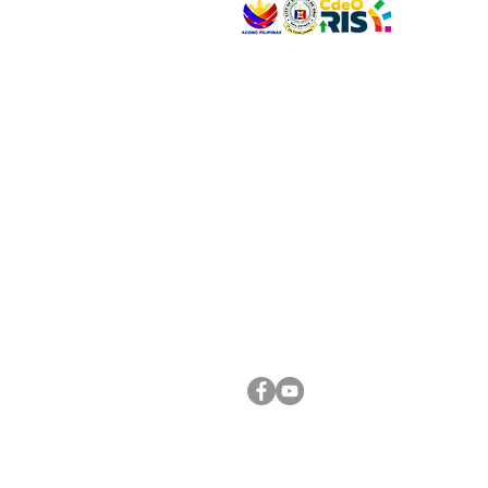
VISIT US
Address: Legislative Building, Office of the City
City Hall, Capistrano-Hayes St., Barangay 1, Ca
Oro City 9000
CONNECT WITH US
(088) 565-0568; (088) 565-0567; (088) 898-
(088) 565-0565; (088) 565-0699
Email:
cdeocitycouncil@gmail.com
FOLLOW US ON OUR SOCIAL MEDIA PLATFORM