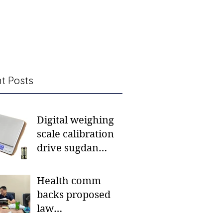
t Posts
Digital weighing
scale calibration
drive sugdan
sunod bulan
Health comm
backs proposed
law
institutionalizing