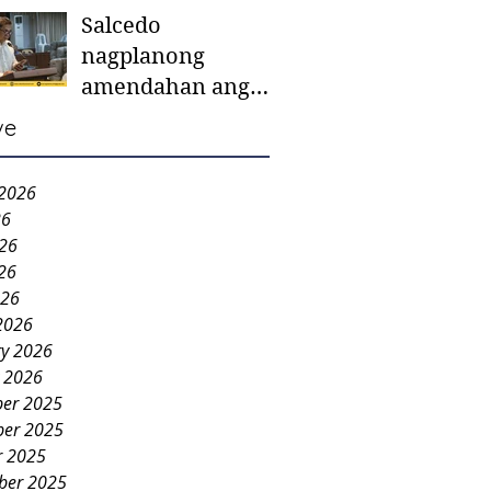
Salcedo
mother-to-mother
nagplanong
support groups,
amendahan ang
first 1,000 days
ordinansa batok
nutrition program
ve
colorum nga bao-
bao
 2026
26
026
26
026
2026
ry 2026
y 2026
er 2025
er 2025
r 2025
ber 2025