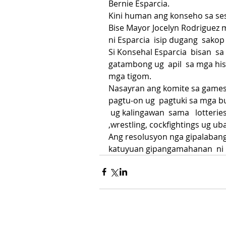
Bernie Esparcia.
Kini human ang konseho sa ses
Bise Mayor Jocelyn Rodriguez 
ni Esparcia  isip dugang  sakop
Si Konsehal Esparcia  bisan  sa
gatambong ug  apil  sa mga his
mga tigom.
Nasayran ang komite sa games 
pagtu-on ug  pagtuki sa mga b
 ug kalingawan  sama   lotteries,
,wrestling, cockfightings ug ub
Ang resolusyon nga gipalaban
katuyuan gipangamahanan  ni 