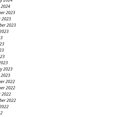
ry 2024
y 2024
er 2023
r 2023
ber 2023
 2023
23
023
23
023
2023
ry 2023
y 2023
er 2022
er 2022
r 2022
ber 2022
 2022
22