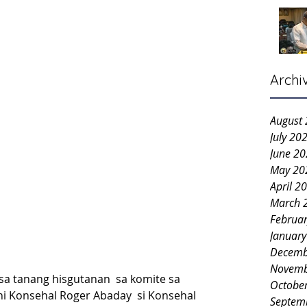
Archi
August
July 20
June 2
May 20
April 2
March 
Februa
Januar
Decemb
Novemb
a tanang hisgutanan  sa komite sa 
Octobe
 Konsehal Roger Abaday  si Konsehal 
Septem