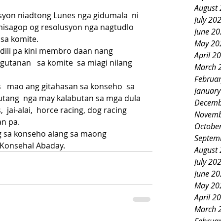
August
yon niadtong Lunes nga gidumala  ni 
July 20
misagop og resolusyon nga nagtudlo  
June 2
 sa komite.
May 20
 dili pa kini membro daan nang 
April 2
gutanan   sa komite  sa miagi nilang 
March 
Februa
  mao ang gitahasan sa konseho  sa  
Januar
utang  nga may kalabutan sa mga dula 
Decemb
  jai-alai,  horce racing, dog racing 
Novemb
an pa.
Octobe
g sa konseho alang sa maong 
Septem
Konsehal Abaday.
August
July 20
June 2
May 20
April 2
March 