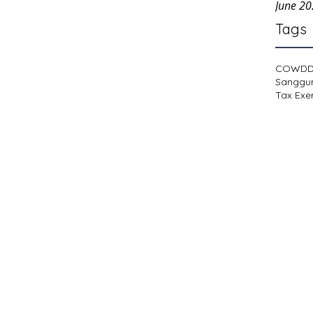
June 2
Tags
COWD
Sanggu
Tax Exe