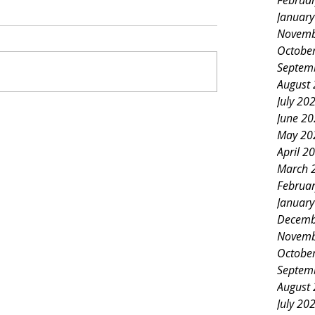
Februa
Januar
Novemb
Octobe
Septem
August
July 20
June 2
May 20
April 2
March 
Februa
Januar
Decemb
Novemb
Octobe
Septem
August
July 20