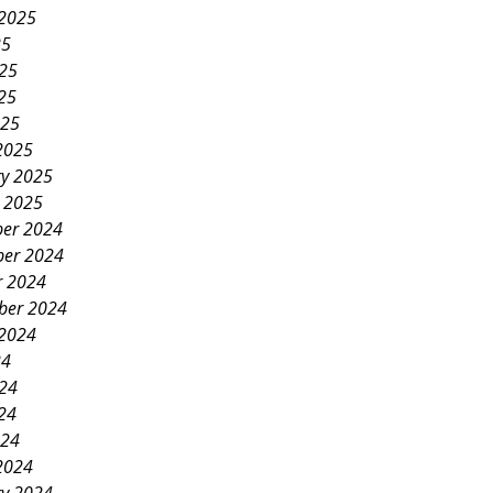
 2025
25
025
25
025
2025
ry 2025
y 2025
er 2024
er 2024
r 2024
ber 2024
 2024
24
024
24
024
2024