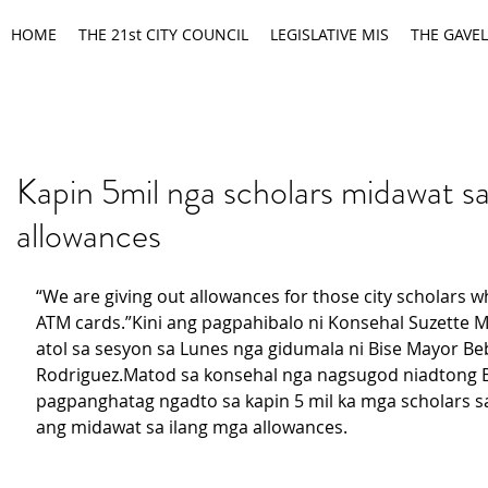
HOME
THE 21st CITY COUNCIL
LEGISLATIVE MIS
THE GAVEL
Kapin 5mil nga scholars midawat s
allowances
“We are giving out allowances for those city scholars w
ATM cards.”Kini ang pagpahibalo ni Konsehal Suzette 
atol sa sesyon sa Lunes nga gidumala ni Bise Mayor Be
Rodriguez.Matod sa konsehal nga nagsugod niadtong B
pagpanghatag ngadto sa kapin 5 mil ka mga scholars s
ang midawat sa ilang mga allowances.