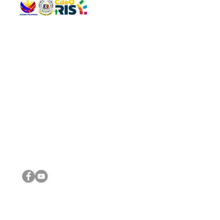
QUICK 
The Gav
VISIT US
Agenda 
Address: Legislative Building, Office of the City Council,
City Vi
City Hall, Capistrano-Hayes St., Barangay 1, Cagayan de
The Majo
Oro City 9000
The Mino
The City
The Sta
Get in 
Legisla
CONNECT WITH US
(088) 565-0568; (088) 565-0567; (088) 898-0697
(088) 565-0565; (088) 565-0699
Email:
cdeocitycouncil@gmail.com
IMPORTA
FOLLOW US ON OUR SOCIAL MEDIA PLATFORMS
City Go
DILG
DSWD
DOH
DepEd
DBM
©2016 by Sanggunian