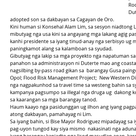
Rod
Dut
adopted son sa dakbayan sa Cagayan de Oro.
Kini human si Konsehal Alam Lim, sa sesyon niadtong L
mibutyag nga usa kini sa angayang mga lakang agig pa
kanhi presidente sa iyang tinud-anay nga serbisyo ug 
paningkamot alang sa kalamboan sa syudad.
Gibutyag nga lakip sa mga proyekto nga napatuman sa
panahon sa administrasyon ni Duterte mao ang coasta
nagsilbing by-pass road gikan sa  barangay Gusa paingon
Opol; Flood Risk Management Project;  New Western Di
nga nagpakunhod sa travel time sa westeng bahin sa s
kampanya pagsumpo sa illegal nga druga ug  dakong k
sa kaarangan sa mga barangay tanod.
Haum kaayo nga pasidunggan ug ilhon ang iyang pagp
atong dakbayan, pamahayag ni Lim.
Sa iyang bahin, si Bise Mayor Rodriguez mipadayag sa 
pag-uyon tungod kay siya mismo  nakasinati nga adunay