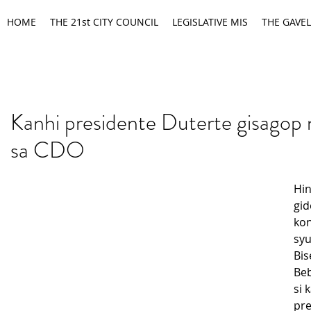
HOME
THE 21st CITY COUNCIL
LEGISLATIVE MIS
THE GAVEL
Kanhi presidente Duterte gisagop 
sa CDO
Hin
gid
kon
syu
Bis
Beb
si 
pre