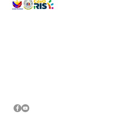
QUICK 
The Gav
VISIT US
Agenda 
Address: Legislative Building, Office of the City Council,
City Vi
City Hall, Capistrano-Hayes St., Barangay 1, Cagayan de
The Majo
Oro City 9000
The Mino
The City
The Sta
Get in 
Legisla
CONNECT WITH US
(088) 565-0568; (088) 565-0567; (088) 898-0697
(088) 565-0565; (088) 565-0699
Email:
cdeocitycouncil@gmail.com
IMPORTA
FOLLOW US ON OUR SOCIAL MEDIA PLATFORMS
City Go
DILG
DSWD
DOH
DepEd
DBM
©2016 by Sanggunian