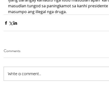
iyang barangay kaniadto nga lisod masudlan apan  karo
masudlan tungod sa paningkamot sa kanhi presidente 
masumpo ang illegal nga druga.
Comments
Write a comment...