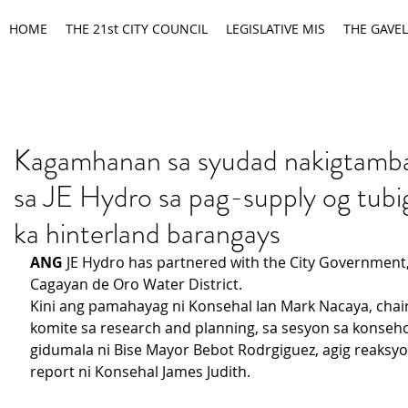
HOME
THE 21st CITY COUNCIL
LEGISLATIVE MIS
THE GAVEL
Kagamhanan sa syudad nakigtamb
sa JE Hydro sa pag-supply og tubig
ka hinterland barangays
ANG
 JE Hydro has partnered with the City Government,
Cagayan de Oro Water District.
Kini ang pamahayag ni Konsehal Ian Mark Nacaya, chai
komite sa research and planning, sa sesyon sa konseh
gidumala ni Bise Mayor Bebot Rodrgiguez, agig reaksyon
report ni Konsehal James Judith.