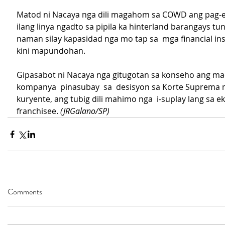
Matod ni Nacaya nga dili magahom sa COWD ang pag-e
ilang linya ngadto sa pipila ka hinterland barangays tu
naman silay kapasidad nga mo tap sa  mga financial ins
kini mapundohan.
Gipasabot ni Nacaya nga gitugotan sa konseho ang ma
kompanya  pinasubay  sa  desisyon sa Korte Suprema 
kuryente, ang tubig dili mahimo nga  i-suplay lang sa e
franchisee. 
(JRGalano/SP)
Comments