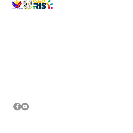
QUICK 
The Gav
VISIT US
Agenda 
Address: Legislative Building, Office of the City Council,
City Vi
City Hall, Capistrano-Hayes St., Barangay 1, Cagayan de
The Majo
Oro City 9000
The Mino
The City
The Sta
Get in 
Legisla
CONNECT WITH US
(088) 565-0568; (088) 565-0567; (088) 898-0697
(088) 565-0565; (088) 565-0699
Email:
cdeocitycouncil@gmail.com
IMPORTA
FOLLOW US ON OUR SOCIAL MEDIA PLATFORMS
City Go
DILG
DSWD
DOH
DepEd
DBM
©2016 by Sanggunian