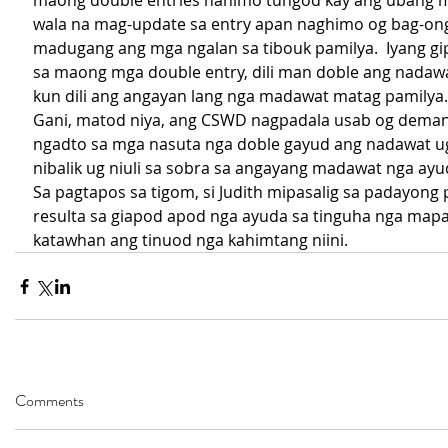
maong double entries nahimo tungod kay ang ubang 
wala na mag-update sa entry apan naghimo og bag-ong
madugang ang mga ngalan sa tibouk pamilya.  Iyang gi
sa maong mga double entry, dili man doble ang nadaw
kun dili ang angayan lang nga madawat matag pamilya.
Gani, matod niya, ang CSWD nagpadala usab og demand
ngadto sa mga nasuta nga doble gayud ang nadawat u
nibalik ug niuli sa sobra sa angayang madawat nga ayu
Sa pagtapos sa tigom, si Judith mipasalig sa padayong 
resulta sa giapod apod nga ayuda sa tinguha nga mapa
katawhan ang tinuod nga kahimtang niini.
Comments