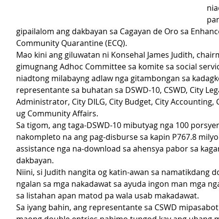
nia
pa
gipailalom ang dakbayan sa Cagayan de Oro sa Enhanc
Community Quarantine (ECQ).
Mao kini ang giluwatan ni Konsehal James Judith, chair
gimugnang Adhoc Committee sa komite sa social servic
niadtong milabayng adlaw nga gitambongan sa kadagk
representante sa buhatan sa DSWD-10, CSWD, City Legal
Administrator, City DILG, City Budget, City Accounting, 
ug Community Affairs.
Sa tigom, ang taga-DSWD-10 mibutyag nga 100 porsye
nakompleto na ang pag-disburse sa kapin P767.8 milyo
assistance nga na-download sa ahensya pabor sa kag
dakbayan.
Niini, si Judith nangita og katin-awan sa namatikdang d
ngalan sa mga nakadawat sa ayuda ingon man mga nga
sa listahan apan matod pa wala usab makadawat.
Sa iyang bahin, ang representante sa CSWD mipasabot