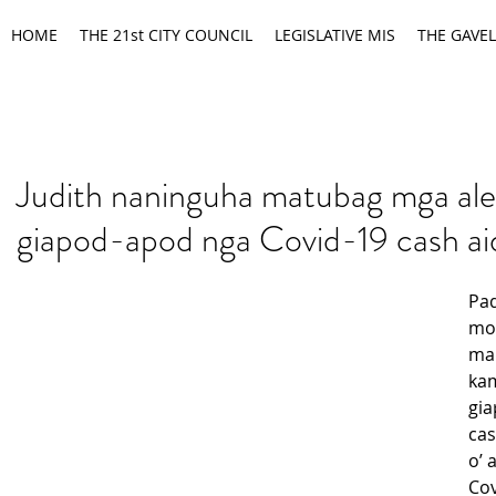
HOME
THE 21st CITY COUNCIL
LEGISLATIVE MIS
THE GAVEL
Judith naninguha matubag mga ale
giapod-apod nga Covid-19 cash ai
Pad
mot
mak
ka
gia
cas
o’ 
Cov