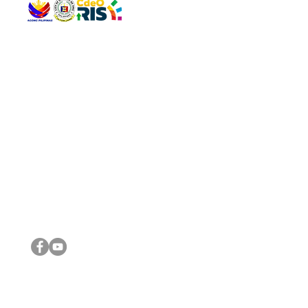
QUICK 
The Gav
VISIT US
Agenda 
Address: Legislative Building, Office of the City Council,
City Vi
City Hall, Capistrano-Hayes St., Barangay 1, Cagayan de
The Majo
Oro City 9000
The Mino
The City
The Sta
Get in 
Legisla
CONNECT WITH US
(088) 565-0568; (088) 565-0567; (088) 898-0697
(088) 565-0565; (088) 565-0699
Email:
cdeocitycouncil@gmail.com
IMPORTA
FOLLOW US ON OUR SOCIAL MEDIA PLATFORMS
City Go
DILG
DSWD
DOH
DepEd
DBM
©2016 by Sanggunian