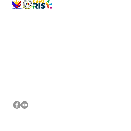
QUICK 
The Gav
VISIT US
Agenda 
Address: Legislative Building, Office of the City Council,
City Vi
City Hall, Capistrano-Hayes St., Barangay 1, Cagayan de
The Majo
Oro City 9000
The Mino
The City
The Sta
Get in 
Legisla
CONNECT WITH US
(088) 565-0568; (088) 565-0567; (088) 898-0697
(088) 565-0565; (088) 565-0699
Email:
cdeocitycouncil@gmail.com
IMPORTA
FOLLOW US ON OUR SOCIAL MEDIA PLATFORMS
City Go
DILG
DSWD
DOH
DepEd
DBM
©2016 by Sanggunian