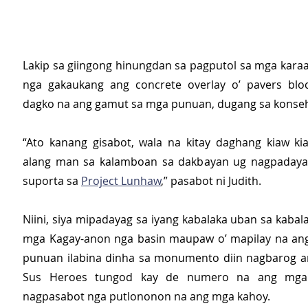
Lakip sa giingong hinungdan sa pagputol sa mga kara
nga gakaukang ang concrete overlay o’ pavers bloc
dagko na ang gamut sa mga punuan, dugang sa konseh
“Ato kanang gisabot, wala na kitay daghang kiaw ki
alang man sa kalamboan sa dakbayan ug nagpadayag
suporta sa 
Project Lunhaw
,” pasabot ni Judith.
Niini, siya mipadayag sa iyang kabalaka uban sa kabalak
mga Kagay-anon nga basin maupaw o’ mapilay na ang
punuan ilabina dinha sa monumento diin nagbarog an
Sus Heroes tungod kay de numero na ang mga
nagpasabot nga putlononon na ang mga kahoy.