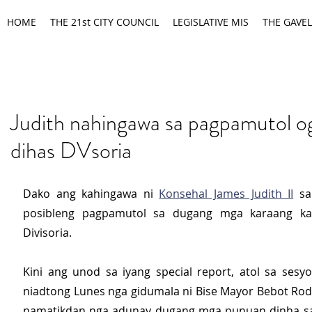
HOME
THE 21st CITY COUNCIL
LEGISLATIVE MIS
THE GAVEL
Judith nahingawa sa pagpamutol o
dihas DVsoria
Dako ang kahingawa ni 
Konsehal James Judith II
 sa
posibleng pagpamutol sa dugang mga karaang ka
Divisoria.
Kini ang unod sa iyang special report, atol sa sesy
niadtong Lunes nga gidumala ni Bise Mayor Bebot Rod
namatikdan nga adunay dugang mga punuan dinha sa 