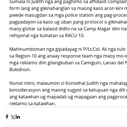
Sumala ni Judith nga ang paghimo sa affidavit complai
form lang ang gikinahanglan sa maong kaso aron kini 
pwede masugdan sa mga police station ang pag-proce
pagpadayon sa kaso ug uban pang protocol o gikinaha
maoy gisitar sa balaod didto na sa Camp Alagar diin n
rehiyonal nga buhatan sa RACU-10.
Mahinumdoman nga gipadayag ni P/Lt.Col. Ali nga tulo l
sa Region-10 ang anaay response team nga maoy mo-im
mga reklamo diin gilangkuban sa Camiguin, Lanao del 
Bukidnon.
Nunot niiini, malaumon si Konsehal Judith nga mahata
konsiderasyon ang maong sugyot sa katuyuan nga dili
ang katawhan ug mapadali ug mapagaan ang pagproce
reklamo sa katawhan.