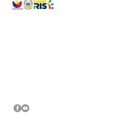
QUICK 
The Gav
VISIT US
Agenda 
Address: Legislative Building, Office of the City Council,
City Vi
City Hall, Capistrano-Hayes St., Barangay 1, Cagayan de
The Majo
Oro City 9000
The Mino
The City
The Sta
Get in 
Legisla
CONNECT WITH US
(088) 565-0568; (088) 565-0567; (088) 898-0697
(088) 565-0565; (088) 565-0699
Email:
cdeocitycouncil@gmail.com
IMPORTA
FOLLOW US ON OUR SOCIAL MEDIA PLATFORMS
City Go
DILG
DSWD
DOH
DepEd
DBM
©2016 by Sanggunian