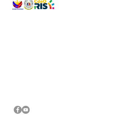
QUICK 
The Gav
VISIT US
Agenda 
Address: Legislative Building, Office of the City Council,
City Vi
City Hall, Capistrano-Hayes St., Barangay 1, Cagayan de
The Majo
Oro City 9000
The Mino
The City
The Sta
Get in 
Legisla
CONNECT WITH US
(088) 565-0568; (088) 565-0567; (088) 898-0697
(088) 565-0565; (088) 565-0699
Email:
cdeocitycouncil@gmail.com
IMPORTA
FOLLOW US ON OUR SOCIAL MEDIA PLATFORMS
City Go
DILG
DSWD
DOH
DepEd
DBM
©2016 by Sanggunian