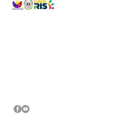
QUICK 
The Gav
VISIT US
Agenda 
Address: Legislative Building, Office of the City Council,
City Vi
City Hall, Capistrano-Hayes St., Barangay 1, Cagayan de
The Majo
Oro City 9000
The Mino
The City
The Sta
Get in 
Legisla
CONNECT WITH US
(088) 565-0568; (088) 565-0567; (088) 898-0697
(088) 565-0565; (088) 565-0699
Email:
cdeocitycouncil@gmail.com
IMPORTA
FOLLOW US ON OUR SOCIAL MEDIA PLATFORMS
City Go
DILG
DSWD
DOH
DepEd
DBM
©2016 by Sanggunian