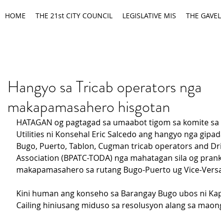
HOME
THE 21st CITY COUNCIL
LEGISLATIVE MIS
THE GAVEL
Hangyo sa Tricab operators nga
makapamasahero hisgotan
HATAGAN og pagtagad sa umaabot tigom sa komite sa 
Utilities ni Konsehal Eric Salcedo ang hangyo nga gipad
Bugo, Puerto, Tablon, Cugman tricab operators and Dri
Association (BPATC-TODA) nga mahatagan sila og prank
makapamasahero sa rutang Bugo-Puerto ug Vice-Versa
Kini human ang konseho sa Barangay Bugo ubos ni Kap
Cailing hiniusang miduso sa resolusyon alang sa maon