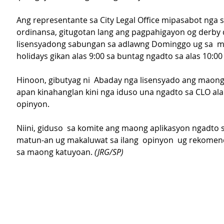
Ang representante sa City Legal Office mipasabot nga 
ordinansa, gitugotan lang ang pagpahigayon og derby 
lisensyadong sabungan sa adlawng Dominggo ug sa  m
holidays gikan alas 9:00 sa buntag ngadto sa alas 10:00 
Hinoon, gibutyag ni  Abaday nga lisensyado ang maon
apan kinahanglan kini nga iduso una ngadto sa CLO alan
opinyon.
Niini, giduso  sa komite ang maong aplikasyon ngadto 
matun-an ug makaluwat sa ilang  opinyon  ug rekomen
sa maong katuyoan. 
(JRG/SP)