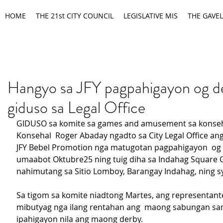
HOME
THE 21st CITY COUNCIL
LEGISLATIVE MIS
THE GAVEL
Hangyo sa JFY pagpahigayon og d
giduso sa Legal Office
GIDUSO sa komite sa games and amusement sa konseh
Konsehal  Roger Abaday ngadto sa City Legal Office an
JFY Bebel Promotion nga matugotan pagpahigayon  og 
umaabot Oktubre25 ning tuig diha sa Indahag Square 
nahimutang sa Sitio Lomboy, Barangay Indahag, ning s
Sa tigom sa komite niadtong Martes, ang representant
mibutyag nga ilang rentahan ang  maong sabungan sa
ipahigayon nila ang maong derby.