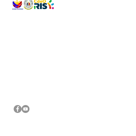
QUICK 
The Gav
VISIT US
Agenda 
Address: Legislative Building, Office of the City Council,
City Vi
City Hall, Capistrano-Hayes St., Barangay 1, Cagayan de
The Majo
Oro City 9000
The Mino
The City
The Sta
Get in 
Legisla
CONNECT WITH US
(088) 565-0568; (088) 565-0567; (088) 898-0697
(088) 565-0565; (088) 565-0699
Email:
cdeocitycouncil@gmail.com
IMPORTA
FOLLOW US ON OUR SOCIAL MEDIA PLATFORMS
City Go
DILG
DSWD
DOH
DepEd
DBM
©2016 by Sanggunian