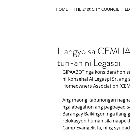
HOME
THE 21st CITY COUNCIL
LE
Hangyo sa CEMHA n
tun-an ni Legaspi
GIPAABOT nga konsiderahon sa
ni Konsehal Al Legaspi Sr. ang
Homeowners Association (CEM
Ang maong kapunongan nagha
nga abagahon ang pagbayad sa 
Barangay Baikingon nga ilang g
relokasyon human sila naapekt
Camp Evangelista, ning syudad