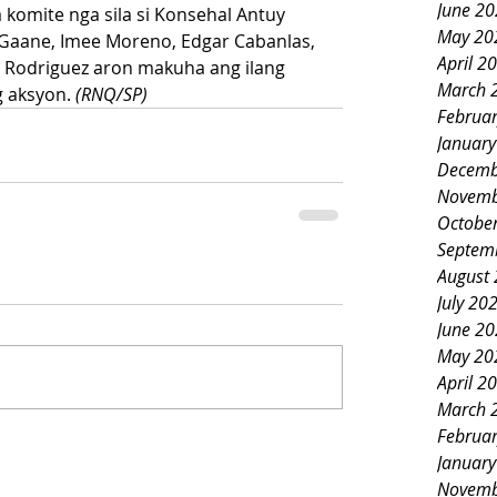
June 2
komite nga sila si Konsehal Antuy 
May 20
 Gaane, Imee Moreno, Edgar Cabanlas, 
April 2
 Rodriguez aron makuha ang ilang 
March 
 aksyon. 
(RNQ/SP)
Februa
Januar
Decemb
Novemb
Octobe
Septem
August
July 20
June 2
May 20
April 2
March 
Februa
Januar
Novemb