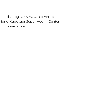
DepEd
Derby
LOSA
PVAO
Rio Verde
niang Kabataan
Super Health Center
mption
Veterans