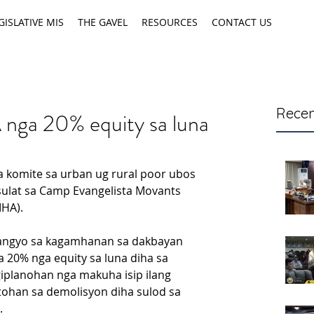
GISLATIVE MIS
THE GAVEL
RESOURCES
CONTACT US
Recen
ga 20% equity sa luna
 komite sa urban ug rural poor ubos 
 sulat sa Camp Evangelista Movants 
HA).
ngyo sa kagamhanan sa dakbayan 
20% nga equity sa luna diha sa 
iplanohan nga makuha isip ilang 
ohan sa demolisyon diha sulod sa 
.