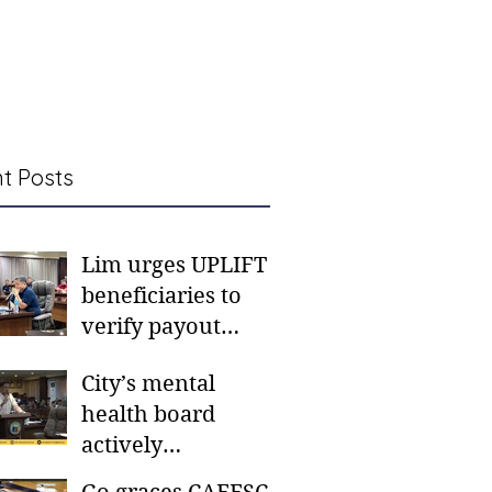
t Posts
Lim urges UPLIFT
beneficiaries to
verify payout
schedules, visit
City’s mental
CSWD district sites
health board
actively
responding to