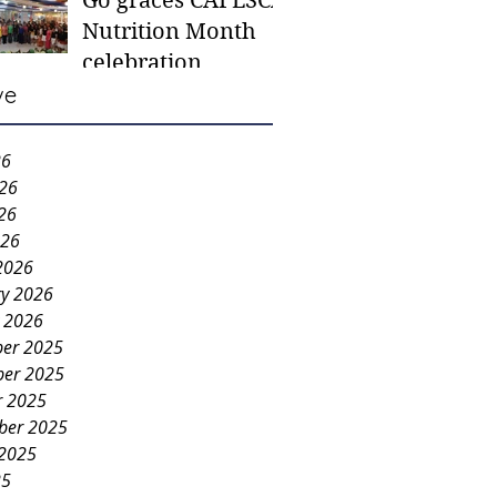
Go graces CAFESCA
students in need -
Nutrition Month
Gaane
celebration
ve
26
026
26
026
2026
ry 2026
y 2026
er 2025
er 2025
r 2025
ber 2025
 2025
25