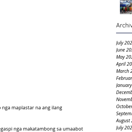
Archi
July 20
June 2
May 20
April 2
March 
Februa
Januar
Decemb
Novemb
Octobe
nga maplastar na ang ilang 
Septem
August
July 20
Legaspi nga makatambong sa umaabot 