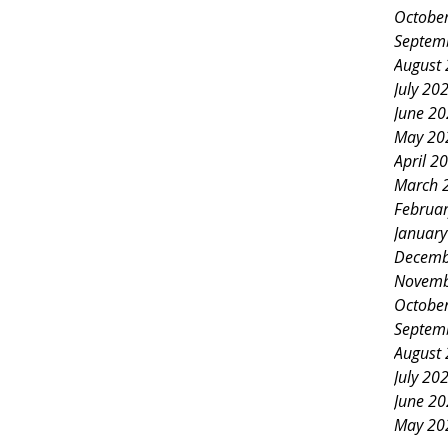
Octobe
Septem
August
July 20
June 2
May 20
April 2
March 
Februa
Januar
Decemb
Novemb
Octobe
Septem
August
July 20
June 2
May 20