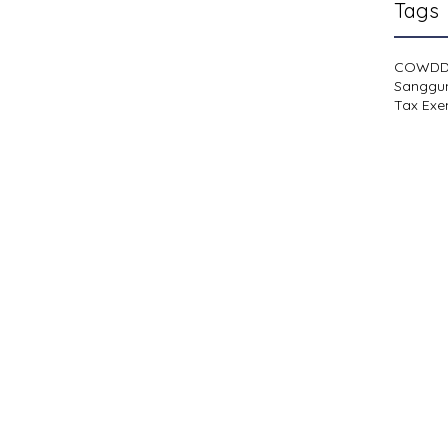
Tags
COWD
Sanggu
Tax Exe