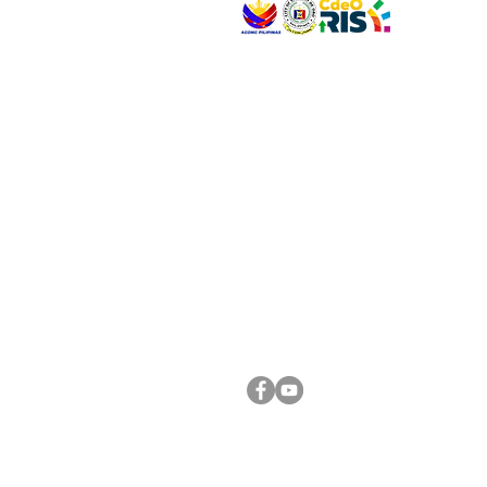
VISIT US
Address: Legislative Building, Office of the City
City Hall, Capistrano-Hayes St., Barangay 1, Ca
Oro City 9000
CONNECT WITH US
(088) 565-0568; (088) 565-0567; (088) 898-
(088) 565-0565; (088) 565-0699
Email:
cdeocitycouncil@gmail.com
FOLLOW US ON OUR SOCIAL MEDIA PLATFORM