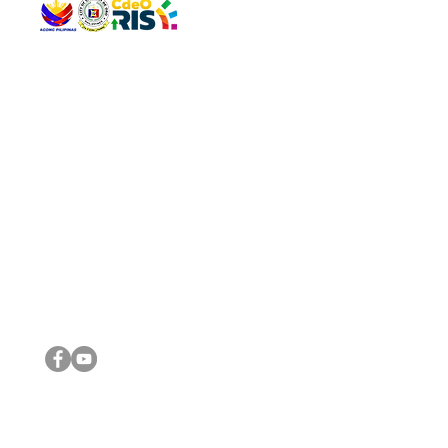
QUICK 
The Gav
VISIT US
Agenda 
Address: Legislative Building, Office of the City Council,
City Vi
City Hall, Capistrano-Hayes St., Barangay 1, Cagayan de
The Majo
Oro City 9000
The Mino
The City
The Sta
Get in 
Legisla
CONNECT WITH US
(088) 565-0568; (088) 565-0567; (088) 898-0697
(088) 565-0565; (088) 565-0699
Email:
cdeocitycouncil@gmail.com
IMPORTA
FOLLOW US ON OUR SOCIAL MEDIA PLATFORMS
City Go
DILG
DSWD
DOH
DepEd
DBM
©2016 by Sanggunian