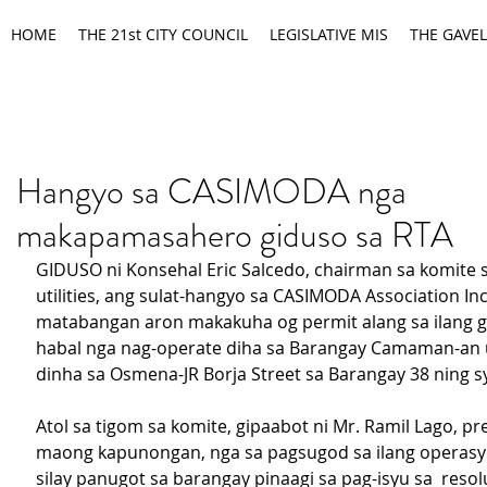
HOME
THE 21st CITY COUNCIL
LEGISLATIVE MIS
THE GAVEL
Hangyo sa CASIMODA nga
makapamasahero giduso sa RTA
GIDUSO ni Konsehal Eric Salcedo, chairman sa komite s
utilities, ang sulat-hangyo sa CASIMODA Association Inc
matabangan aron makakuha og permit alang sa ilang g
habal nga nag-operate diha sa Barangay Camaman-an u
dinha sa Osmena-JR Borja Street sa Barangay 38 ning 
Atol sa tigom sa komite, gipaabot ni Mr. Ramil Lago, pr
maong kapunongan, nga sa pagsugod sa ilang operas
silay panugot sa barangay pinaagi sa pag-isyu sa  reso