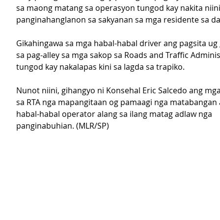
sa maong matang sa operasyon tungod kay nakita niini
panginahanglanon sa sakyanan sa mga residente sa da
Gikahingawa sa mga habal-habal driver ang pagsita ug g
sa pag-alley sa mga sakop sa Roads and Traffic Adminis
tungod kay nakalapas kini sa lagda sa trapiko.
Nunot niini, gihangyo ni Konsehal Eric Salcedo ang mg
sa RTA nga mapangitaan og pamaagi nga matabangan 
habal-habal operator alang sa ilang matag adlaw nga 
panginabuhian. (MLR/SP)