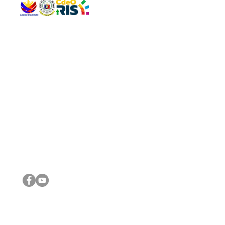
QUICK 
The Gav
VISIT US
Agenda 
Address: Legislative Building, Office of the City Council,
City Vi
City Hall, Capistrano-Hayes St., Barangay 1, Cagayan de
The Majo
Oro City 9000
The Mino
The City
The Sta
Get in 
Legisla
CONNECT WITH US
(088) 565-0568; (088) 565-0567; (088) 898-0697
(088) 565-0565; (088) 565-0699
Email:
cdeocitycouncil@gmail.com
IMPORTA
FOLLOW US ON OUR SOCIAL MEDIA PLATFORMS
City Go
DILG
DSWD
DOH
DepEd
DBM
©2016 by Sanggunian