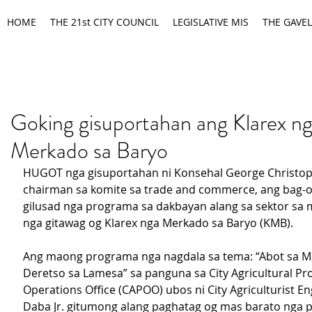
HOME
THE 21st CITY COUNCIL
LEGISLATIVE MIS
THE GAVEL
Goking gisuportahan ang Klarex n
Merkado sa Baryo
HUGOT nga gisuportahan ni Konsehal George Christop
chairman sa komite sa trade and commerce, ang bag-o
gilusad nga programa sa dakbayan alang sa sektor sa
nga gitawag og Klarex nga Merkado sa Baryo (KMB).
Ang maong programa nga nagdala sa tema: “Abot sa M
Deretso sa Lamesa” sa panguna sa City Agricultural Pro
Operations Office (CAPOO) ubos ni City Agriculturist En
Daba Jr. gitumong alang paghatag og mas barato nga p