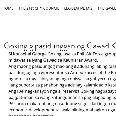
HOME
THE 21st CITY COUNCIL
LEGISLATIVE MIS
THE GAVEL
Goking gipasidunggan og Gawad K
SI Konsehal George Goking, usa ka Phil. Air Force group 
midawat sa iyang Gawad sa Kaunlaran Award.
Ang maong pasidungog mao ang ikaduhang labing taas
pasidungog nga gipresentar sa Armed Forces of the Phi
ngadto sa mga sibilyan ug mga opisyal sa gobyerno ng
ilang suporta sa panahon nga adunay kalamidad o kat
Ang PAF nagkanayon nga si reservist Goking nagpadayo
pagpatuman sa iyang katungdanan sa pag-alagad ug p
PAF aron makab-ot ang nasudnong seguridad ingon ma
economic development taliwala niining mahagiton nga