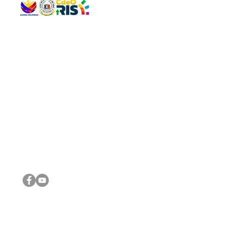
QUICK 
The Gav
VISIT US
Agenda 
Address: Legislative Building, Office of the City Council,
City Vi
City Hall, Capistrano-Hayes St., Barangay 1, Cagayan de
The Majo
Oro City 9000
The Mino
The City
The Sta
Get in 
Legisla
CONNECT WITH US
(088) 565-0568; (088) 565-0567; (088) 898-0697
(088) 565-0565; (088) 565-0699
Email:
cdeocitycouncil@gmail.com
IMPORTA
FOLLOW US ON OUR SOCIAL MEDIA PLATFORMS
City Go
DILG
DSWD
DOH
DepEd
DBM
©2016 by Sanggunian