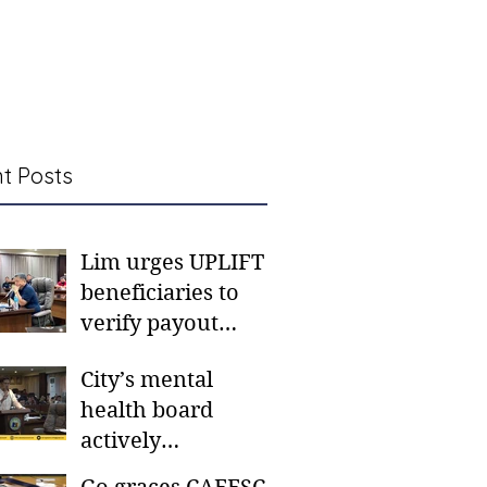
t Posts
Lim urges UPLIFT
beneficiaries to
verify payout
schedules, visit
City’s mental
CSWD district sites
health board
actively
responding to