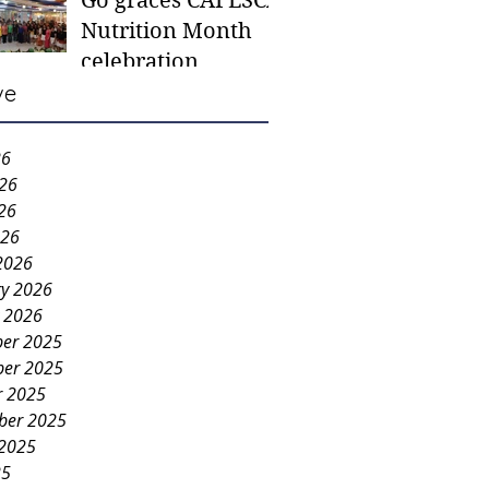
Go graces CAFESCA
students in need -
Nutrition Month
Gaane
celebration
ve
26
026
26
026
2026
ry 2026
y 2026
er 2025
er 2025
r 2025
ber 2025
 2025
25