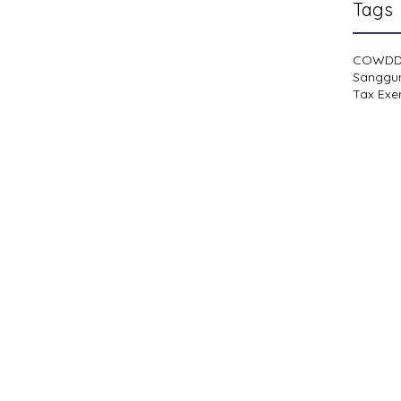
Tags
COWD
Sanggu
Tax Exe