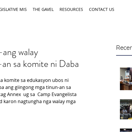
GISLATIVE MIS
THE GAVEL
RESOURCES
CONTACT US
Recen
-ang walay
n-an sa komite ni Daba
a komite sa edukasyon ubos ni 
a ang giingong mga tinun-an sa 
ag Annex  ug sa  Camp Evangelista 
d karon nagtungha nga walay mga 