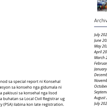
Archi
July 20
June 2
May 20
April 2
March 
Februa
Januar
Decemb
Novemb
d sa special report ni Konsehal 
Octobe
sesyon sa konseho nga gidumala ni 
Septem
 pakisusi sa konsehal nga lisod 
August
a buhatan sa Local Civil Registrar ug 
July 20
y (PSA) ilabina kon late registration.