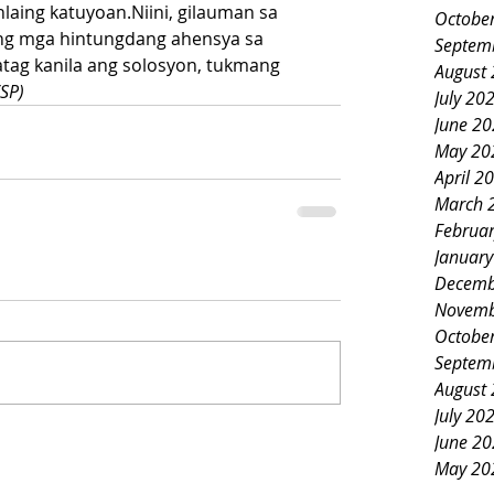
laing katuyoan.Niini, gilauman sa 
Octobe
g mga hintungdang ahensya sa 
Septem
ag kanila ang solosyon, tukmang 
August
SP)
July 20
June 2
May 20
April 2
March 
Februa
Januar
Decemb
Novemb
Octobe
Septem
August
July 20
June 2
May 20