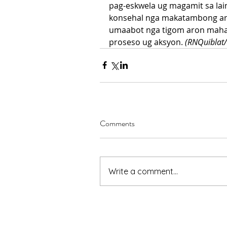
pag-eskwela ug magamit sa lain
konsehal nga makatambong an
umaabot nga tigom aron mahat
proseso ug aksyon. 
(RNQuiblat/
Comments
Write a comment...