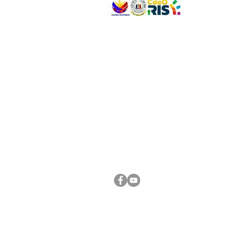
VISIT US
Address: Legislative Building, Office of the City
City Hall, Capistrano-Hayes St., Barangay 1, Ca
Oro City 9000
CONNECT WITH US
(088) 565-0568; (088) 565-0567; (088) 898-
(088) 565-0565; (088) 565-0699
Email:
cdeocitycouncil@gmail.com
FOLLOW US ON OUR SOCIAL MEDIA PLATFORM