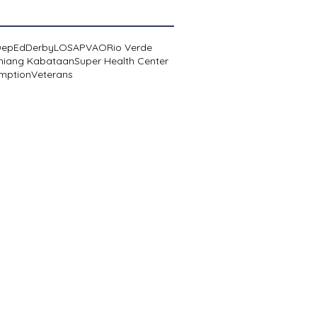
DepEd
Derby
LOSA
PVAO
Rio Verde
niang Kabataan
Super Health Center
mption
Veterans