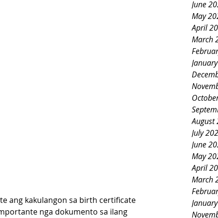
June 2
May 20
April 2
March 
Februa
Januar
Decemb
Novemb
Octobe
Septem
August
July 20
June 2
May 20
April 2
March 
Februa
e ang kakulangon sa birth certificate 
Januar
 importante nga dokumento sa ilang 
Novemb