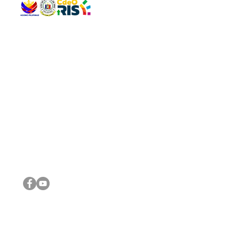
QUICK 
The Gav
VISIT US
Agenda 
Address: Legislative Building, Office of the City Council,
City Vi
City Hall, Capistrano-Hayes St., Barangay 1, Cagayan de
The Majo
Oro City 9000
The Mino
The City
The Sta
Get in 
Legisla
CONNECT WITH US
(088) 565-0568; (088) 565-0567; (088) 898-0697
(088) 565-0565; (088) 565-0699
Email:
cdeocitycouncil@gmail.com
IMPORTA
FOLLOW US ON OUR SOCIAL MEDIA PLATFORMS
City Go
DILG
DSWD
DOH
DepEd
DBM
©2016 by Sanggunian