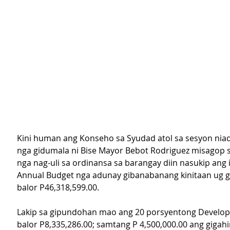
Kini human ang Konseho sa Syudad atol sa sesyon nia
nga gidumala ni Bise Mayor Bebot Rodriguez misagop s
nga nag-uli sa ordinansa sa barangay diin nasukip ang 
Annual Budget nga adunay gibanabanang kinitaan ug g
balor P46,318,599.00.
Lakip sa gipundohan mao ang 20 porsyentong Develo
balor P8,335,286.00; samtang P 4,500,000.00 ang gigahi