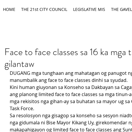
HOME
THE 21st CITY COUNCIL
LEGISLATIVE MIS
THE GAVEL
Face to face classes sa 16 ka mga
gilantaw
DUGANG mga tunghaan ang mahatagan og panugot n
manumbalik ang face to face classes dinhi sa syudad. 
Kini human giuyonan sa Konseho sa Dakbayan sa Caga
ang planong limited face to face classes sa mga tinun-a
mga rekisitos nga gihan-ay sa buhatan sa mayor ug sa C
Task Force.
Sa resolosyon nga gisagop sa konseho sa sesyon niadt
nga gidumala ni Bise Mayor Kikang Uy, girekomendar n
makapahigayon og limited face to face classes ang Sun