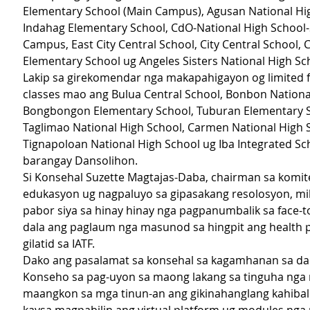
Elementary School (Main Campus), Agusan National Hig
Indahag Elementary School, CdO-National High School-
Campus, East City Central School, City Central School, 
Elementary School ug Angeles Sisters National High Sc
Lakip sa girekomendar nga makapahigayon og limited fa
classes mao ang Bulua Central School, Bonbon National
Bongbongon Elementary School, Tuburan Elementary S
Taglimao National High School, Carmen National High S
Tignapoloan National High School ug Iba Integrated Sc
barangay Dansolihon.
Si Konsehal Suzette Magtajas-Daba, chairman sa komite
edukasyon ug nagpaluyo sa gipasakang resolosyon, mi
pabor siya sa hinay hinay nga pagpanumbalik sa face-to
dala ang paglaum nga masunod sa hingpit ang health p
gilatid sa IATF.
Dako ang pasalamat sa konsehal sa kagamhanan sa da
Konseho sa pag-uyon sa maong lakang sa tinguha nga
maangkon sa mga tinun-an ang gikinahanglang kahibal