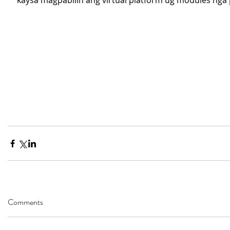
kaysa magpabilin ang virtual platform ug modules nga
Comments