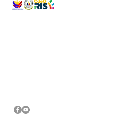
QUICK 
The Gav
VISIT US
Agenda 
Address: Legislative Building, Office of the City Council,
City Vi
City Hall, Capistrano-Hayes St., Barangay 1, Cagayan de
The Majo
Oro City 9000
The Mino
The City
The Sta
Get in 
Legisla
CONNECT WITH US
(088) 565-0568; (088) 565-0567; (088) 898-0697
(088) 565-0565; (088) 565-0699
Email:
cdeocitycouncil@gmail.com
IMPORTA
FOLLOW US ON OUR SOCIAL MEDIA PLATFORMS
City Go
DILG
DSWD
DOH
DepEd
DBM
©2016 by Sanggunian