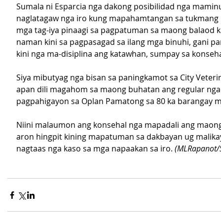
Sumala ni Esparcia nga dakong posibilidad nga mamin
naglatagaw nga iro kung mapahamtangan sa tukmang 
mga tag-iya pinaagi sa pagpatuman sa maong balaod 
naman kini sa pagpasagad sa ilang mga binuhi, gani p
kini nga ma-disiplina ang katawhan, sumpay sa konseha
Siya mibutyag nga bisan sa paningkamot sa City Veterin
apan dili magahom sa maong buhatan ang regular nga
pagpahigayon sa Oplan Pamatong sa 80 ka barangay m
Niini malaumon ang konsehal nga mapadali ang maong
aron hingpit kining mapatuman sa dakbayan ug malika
nagtaas nga kaso sa mga napaakan sa iro. 
(MLRapanot/