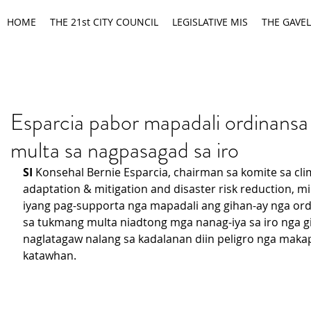
HOME
THE 21st CITY COUNCIL
LEGISLATIVE MIS
THE GAVEL
Esparcia pabor mapadali ordinansa
multa sa nagpasagad sa iro
SI
 Konsehal Bernie Esparcia, chairman sa komite sa cl
adaptation & mitigation and disaster risk reduction, m
iyang pag-supporta nga mapadali ang gihan-ay nga ord
sa tukmang multa niadtong mga nanag-iya sa iro nga g
naglatagaw nalang sa kadalanan diin peligro nga maka
katawhan.