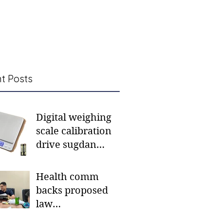
t Posts
Digital weighing
scale calibration
drive sugdan
sunod bulan
Health comm
backs proposed
law
institutionalizing