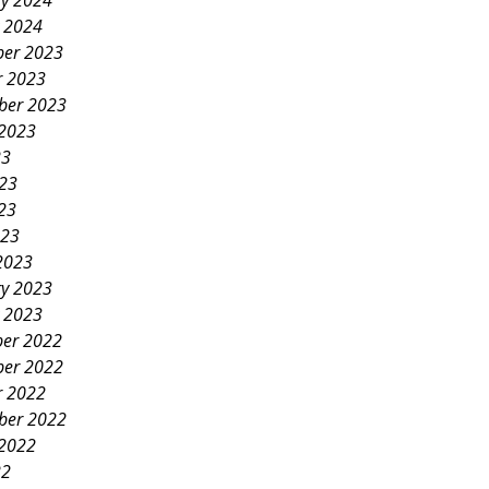
ry 2024
y 2024
er 2023
r 2023
ber 2023
 2023
23
023
23
023
2023
ry 2023
y 2023
er 2022
er 2022
r 2022
ber 2022
 2022
22