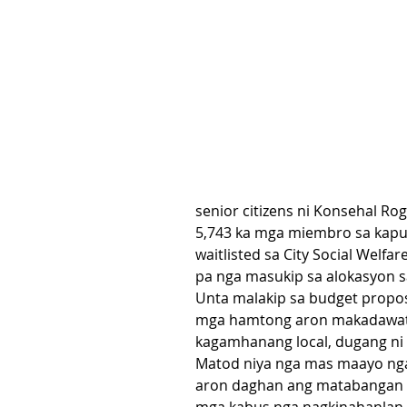
senior citizens ni Konsehal R
5,743 ka mga miembro sa kap
waitlisted sa City Social Welf
pa nga masukip sa alokasyon 
Unta malakip sa budget propo
mga hamtong aron makadawat u
kagamhanang local, dugang ni
Matod niya nga mas maayo ng
aron daghan ang matabangan 