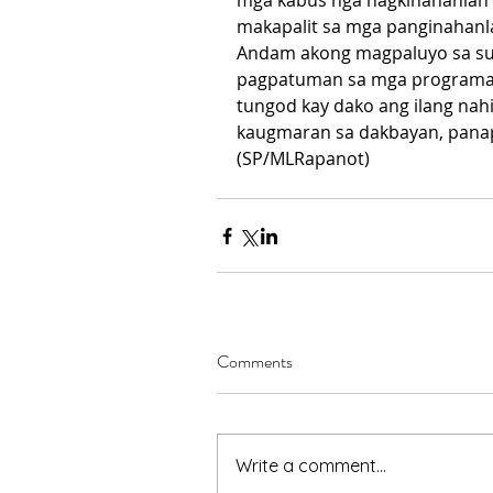
mga kabus nga nagkinahanlan 
makapalit sa mga panginahanl
Andam akong magpaluyo sa sug
pagpatuman sa mga programa 
tungod kay dako ang ilang nah
kaugmaran sa dakbayan, panap
(SP/MLRapanot)
Comments
Write a comment...