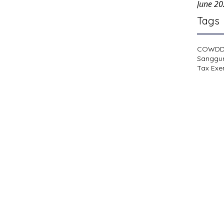
June 2
Tags
COWD
Sanggu
Tax Exe