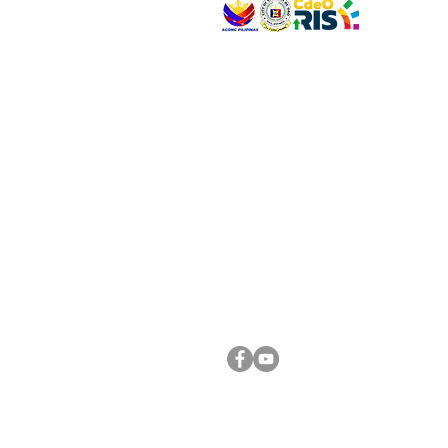
VISIT US
Address: Legislative Building, Office of the City
City Hall, Capistrano-Hayes St., Barangay 1, Ca
Oro City 9000
CONNECT WITH US
(088) 565-0568; (088) 565-0567; (088) 898-
(088) 565-0565; (088) 565-0699
Email:
cdeocitycouncil@gmail.com
FOLLOW US ON OUR SOCIAL MEDIA PLATFORM