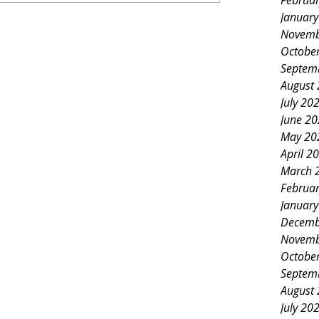
Februa
Januar
Novemb
Octobe
Septem
August
July 20
June 2
May 20
April 2
March 
Februa
Januar
Decemb
Novemb
Octobe
Septem
August
July 20