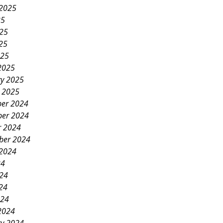
 2025
25
025
25
025
2025
ry 2025
y 2025
er 2024
er 2024
r 2024
ber 2024
 2024
24
024
24
024
2024