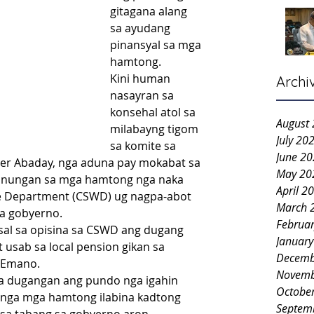
gitagana alang 
sa ayudang 
pinansyal sa mga 
hamtong.
Kini human 
Archi
nasayran sa 
konsehal atol sa 
August
milabayng tigom 
July 20
sa komite sa 
June 2
oger Abaday, nga aduna pay mokabat sa 
May 20
unungan sa mga hamtong nga naka 
April 2
are Department (CSWD) ug nagpa-abot 
March 
sa gobyerno.
Februa
sal sa opisina sa CSWD ang dugang 
Januar
sab sa local pension gikan sa 
Decemb
 Emano.
Novemb
a dugangan ang pundo nga igahin 
Octobe
nga mga hamtong ilabina kadtong 
Septem