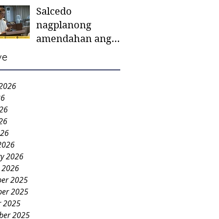
Salcedo
mother-to-mother
nagplanong
support groups,
amendahan ang
first 1,000 days
ordinansa batok
nutrition program
ve
colorum nga bao-
bao
 2026
26
026
26
026
2026
ry 2026
y 2026
er 2025
er 2025
r 2025
ber 2025