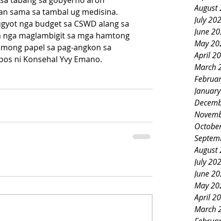
sa tabang sa gobyerno aron 
August
an sama sa tambal ug medisina.
July 20
yot nga budget sa CSWD alang sa 
June 2
nga maglambigit sa mga hamtong 
May 20
imong papel sa pag-angkon sa 
April 2
os ni Konsehal Yvy Emano. 
March 
Februa
Januar
Decemb
Novemb
Octobe
Septem
August
July 20
June 2
May 20
April 2
March 