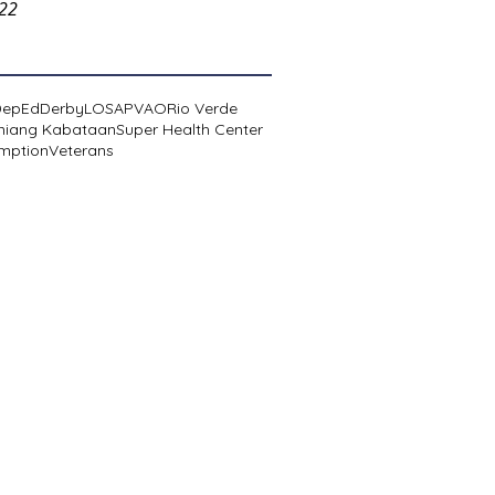
022
DepEd
Derby
LOSA
PVAO
Rio Verde
niang Kabataan
Super Health Center
mption
Veterans