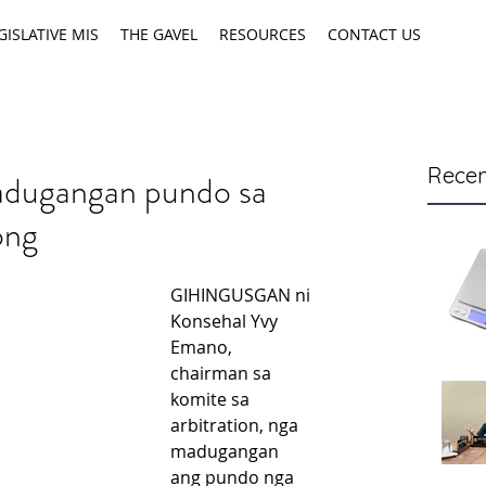
GISLATIVE MIS
THE GAVEL
RESOURCES
CONTACT US
Recen
dugangan pundo sa
ong
GIHINGUSGAN ni 
Konsehal Yvy 
Emano, 
chairman sa 
komite sa 
arbitration, nga 
madugangan 
ang pundo nga 