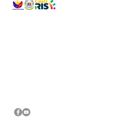
QUICK 
The Gav
VISIT US
Agenda 
Address: Legislative Building, Office of the City Council,
City Vi
City Hall, Capistrano-Hayes St., Barangay 1, Cagayan de
The Majo
Oro City 9000
The Mino
The City
The Sta
Get in 
Legisla
CONNECT WITH US
(088) 565-0568; (088) 565-0567; (088) 898-0697
(088) 565-0565; (088) 565-0699
Email:
cdeocitycouncil@gmail.com
IMPORTA
FOLLOW US ON OUR SOCIAL MEDIA PLATFORMS
City Go
DILG
DSWD
DOH
DepEd
DBM
©2016 by Sanggunian