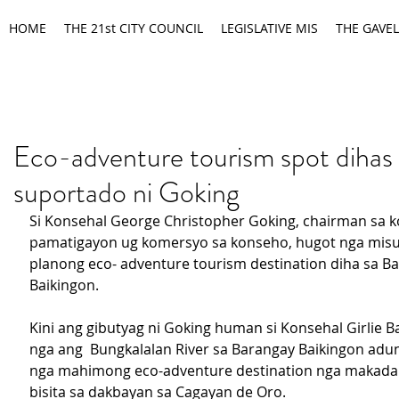
HOME
THE 21st CITY COUNCIL
LEGISLATIVE MIS
THE GAVEL
Eco-adventure tourism spot dihas
suportado ni Goking
Si Konsehal George Christopher Goking, chairman sa k
pamatigayon ug komersyo sa konseho, hugot nga misu
planong eco- adventure tourism destination diha sa B
Baikingon.
Kini ang gibutyag ni Goking human si Konsehal Girlie B
nga ang  Bungkalalan River sa Barangay Baikingon adu
nga mahimong eco-adventure destination nga makada
bisita sa dakbayan sa Cagayan de Oro.