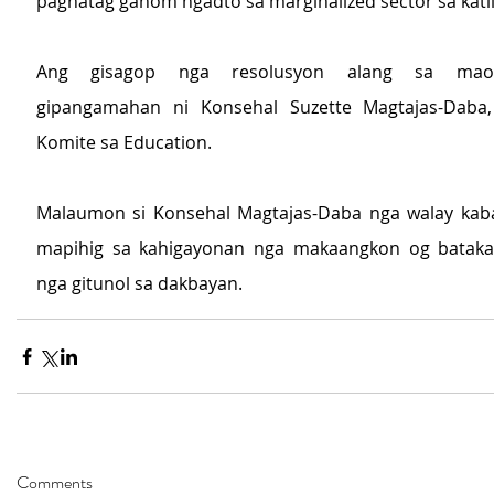
paghatag gahom ngadto sa marginalized sector sa kati
Ang gisagop nga resolusyon alang sa maon
gipangamahan ni Konsehal Suzette Magtajas-Daba,
Komite sa Education.
Malaumon si Konsehal Magtajas-Daba nga walay kaba
mapihig sa kahigayonan nga makaangkon og bataka
nga gitunol sa dakbayan.
Comments