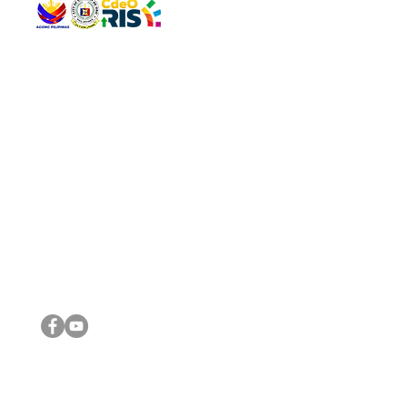
QUICK 
The Gav
VISIT US
Agenda 
Address: Legislative Building, Office of the City Council,
City Vi
City Hall, Capistrano-Hayes St., Barangay 1, Cagayan de
The Majo
Oro City 9000
The Mino
The City
The Sta
Get in 
Legisla
CONNECT WITH US
(088) 565-0568; (088) 565-0567; (088) 898-0697
(088) 565-0565; (088) 565-0699
Email:
cdeocitycouncil@gmail.com
IMPORTA
FOLLOW US ON OUR SOCIAL MEDIA PLATFORMS
City Go
DILG
DSWD
DOH
DepEd
DBM
©2016 by Sanggunian