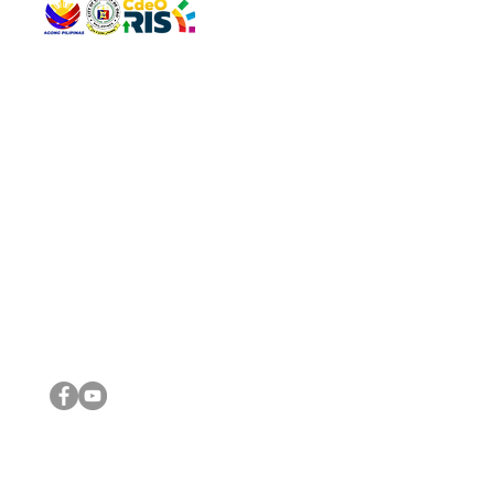
QUICK 
The Gav
VISIT US
Agenda 
Address: Legislative Building, Office of the City Council,
City Vi
City Hall, Capistrano-Hayes St., Barangay 1, Cagayan de
The Majo
Oro City 9000
The Mino
The City
The Sta
Get in 
Legisla
CONNECT WITH US
(088) 565-0568; (088) 565-0567; (088) 898-0697
(088) 565-0565; (088) 565-0699
Email:
cdeocitycouncil@gmail.com
IMPORTA
FOLLOW US ON OUR SOCIAL MEDIA PLATFORMS
City Go
DILG
DSWD
DOH
DepEd
DBM
©2016 by Sanggunian