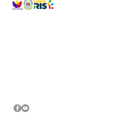
QUICK 
The Gav
VISIT US
Agenda 
Address: Legislative Building, Office of the City Council,
City Vi
City Hall, Capistrano-Hayes St., Barangay 1, Cagayan de
The Majo
Oro City 9000
The Mino
The City
The Sta
Get in 
Legisla
CONNECT WITH US
(088) 565-0568; (088) 565-0567; (088) 898-0697
(088) 565-0565; (088) 565-0699
Email:
cdeocitycouncil@gmail.com
IMPORTA
FOLLOW US ON OUR SOCIAL MEDIA PLATFORMS
City Go
DILG
DSWD
DOH
DepEd
DBM
©2016 by Sanggunian