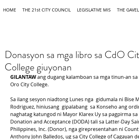
HOME
THE 21st CITY COUNCIL
LEGISLATIVE MIS
THE GAVEL
Donasyon sa mga libro sa CdO Ci
College giuyonan
GILANTAW
 ang dugang kalamboan sa mga tinun-an sa
Oro City College.
Sa ilang sesyon niadtong Lunes nga  gidumala ni Bise 
Rodriguez, hiniusang  gipalabang  sa Konseho ang ord
naghatag katungod ni Mayor Klarex Uy sa pagpirma sa 
Donation and Acceptance (DODA) tali sa Latter-Day Sain
Philippines, Inc. (Donor), nga girepresentahan ni Count
Anthony John Balledos, ug sa City College of Cagayan d