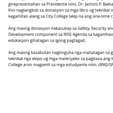
girepresentahan sa Presidente niini, Dr. Jestoni P. Babia
Kini naglangkob sa donasyon sa mga libro ug teknikal n
kagamitan alang sa City College lakip na ang one-time c
Ang maong donasyon nakasubay sa Safety, Security a
Development component sa RISE Agenda sa kagamhana
edukasyon gihatagan sa igong pagtagad.
Ang maong kasabutan nagtinguha nga mahatagan sa g
teknikal nga ekipo ug mga materyales sa pagbasa ang li
College aron magamit sa mga estudyante niini. 
(RNQ/SP