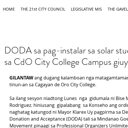
HOME
THE 21st CITY COUNCIL
LEGISLATIVE MIS
THE GAVEL
DODA sa pag-instalar sa solar st
sa CdO City College Campus giu
GILANTAW
 ang dugang kalamboan nga matagamtaman
tinun-an sa Cagayan de Oro City College.
Sa ilang sesyon niadtong Lunes  nga  gidumala ni Bise
Rodriguez. hiniusang  gipalabang  sa Konseho ang ord
naghatag katungod ni Mayor Klarex Uy pagpirma sa De
Donation and Acceptance (DODA) tali sa Mindanao Goe
Movement pinaagi sa Professional Organizers Unlimited,