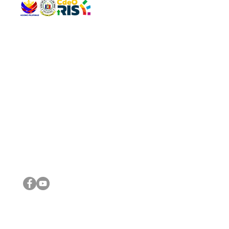
QUICK 
The Gav
VISIT US
Agenda 
Address: Legislative Building, Office of the City Council,
City Vi
City Hall, Capistrano-Hayes St., Barangay 1, Cagayan de
The Majo
Oro City 9000
The Mino
The City
The Sta
Get in 
Legisla
CONNECT WITH US
(088) 565-0568; (088) 565-0567; (088) 898-0697
(088) 565-0565; (088) 565-0699
Email:
cdeocitycouncil@gmail.com
IMPORTA
FOLLOW US ON OUR SOCIAL MEDIA PLATFORMS
City Go
DILG
DSWD
DOH
DepEd
DBM
©2016 by Sanggunian