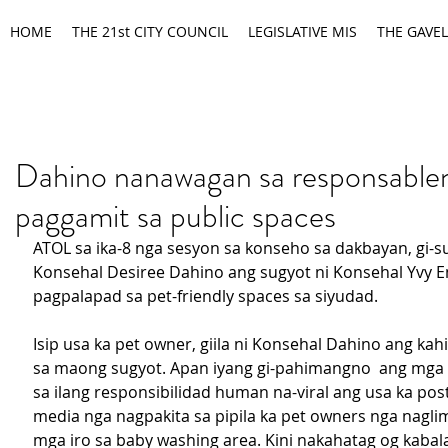
HOME
THE 21st CITY COUNCIL
LEGISLATIVE MIS
THE GAVEL
Dahino nanawagan sa responsable
paggamit sa public spaces
ATOL sa ika-8 nga sesyon sa konseho sa dakbayan, gi-s
Konsehal Desiree Dahino ang sugyot ni Konsehal Yvy 
pagpalapad sa pet-friendly spaces sa siyudad.
Isip usa ka pet owner, giila ni Konsehal Dahino ang ka
sa maong sugyot. Apan iyang gi-pahimangno  ang mga 
sa ilang responsibilidad human na-viral ang usa ka post
media nga nagpakita sa pipila ka pet owners nga naglim
mga iro sa baby washing area. Kini nakahatag og kabal