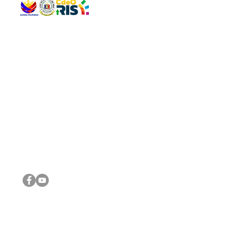
QUICK 
The Gav
VISIT US
Agenda 
Address: Legislative Building, Office of the City Council,
City Vi
City Hall, Capistrano-Hayes St., Barangay 1, Cagayan de
The Majo
Oro City 9000
The Mino
The City
The Sta
Get in 
Legisla
CONNECT WITH US
(088) 565-0568; (088) 565-0567; (088) 898-0697
(088) 565-0565; (088) 565-0699
Email:
cdeocitycouncil@gmail.com
IMPORTA
FOLLOW US ON OUR SOCIAL MEDIA PLATFORMS
City Go
DILG
DSWD
DOH
DepEd
DBM
©2016 by Sanggunian