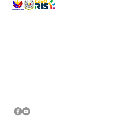
QUICK 
The Gav
VISIT US
Agenda 
Address: Legislative Building, Office of the City Council,
City Vi
City Hall, Capistrano-Hayes St., Barangay 1, Cagayan de
The Majo
Oro City 9000
The Mino
The City
The Sta
Get in 
Legisla
CONNECT WITH US
(088) 565-0568; (088) 565-0567; (088) 898-0697
(088) 565-0565; (088) 565-0699
Email:
cdeocitycouncil@gmail.com
IMPORTA
FOLLOW US ON OUR SOCIAL MEDIA PLATFORMS
City Go
DILG
DSWD
DOH
DepEd
DBM
©2016 by Sanggunian