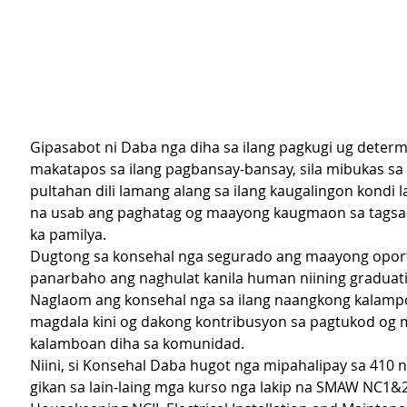
Gipasabot ni Daba nga diha sa ilang pagkugi ug deter
makatapos sa ilang pagbansay-bansay, sila mibukas sa
pultahan dili lamang alang sa ilang kaugalingon kondi l
na usab ang paghatag og maayong kaugmaon sa tagsa-t
ka pamilya.
Dugtong sa konsehal nga segurado ang maayong oport
panarbaho ang naghulat kanila human niining graduat
Naglaom ang konsehal nga sa ilang naangkong kalamp
magdala kini og dakong kontribusyon sa pagtukod og
kalamboan diha sa komunidad.  
Niini, si Konsehal Daba hugot nga mipahalipay sa 410 
gikan sa lain-laing mga kurso nga lakip na SMAW NC1&2