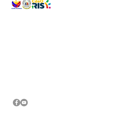
QUICK 
The Gav
VISIT US
Agenda 
Address: Legislative Building, Office of the City Council,
City Vi
City Hall, Capistrano-Hayes St., Barangay 1, Cagayan de
The Majo
Oro City 9000
The Mino
The City
The Sta
Get in 
Legisla
CONNECT WITH US
(088) 565-0568; (088) 565-0567; (088) 898-0697
(088) 565-0565; (088) 565-0699
Email:
cdeocitycouncil@gmail.com
IMPORTA
FOLLOW US ON OUR SOCIAL MEDIA PLATFORMS
City Go
DILG
DSWD
DOH
DepEd
DBM
©2016 by Sanggunian