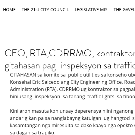
HOME
THE 21st CITY COUNCIL
LEGISLATIVE MIS
THE GAVEL
CEO, RTA,CDRRMO, kontrakto
gitahasan pag-inspeksyon sa traffic
GITAHASAN sa komite sa  public utilities sa konseho ubo
Konsehal Eric Salcedo ang City Engineering Office, Road
Administration (RTA), CDRRMO ug kontraktor sa pagpa
hiniusang  inspeksyon  sa tanang  traffic lights  sa tib
Kini aron masuta kon unsay deperensya niini nganong  
andar gikan pa sa nanglabayng katuigan  ug hangtod  s
kasamtangan nga miresulta sa dako kaayo nga epekto 
sa dagan sa trapiko.