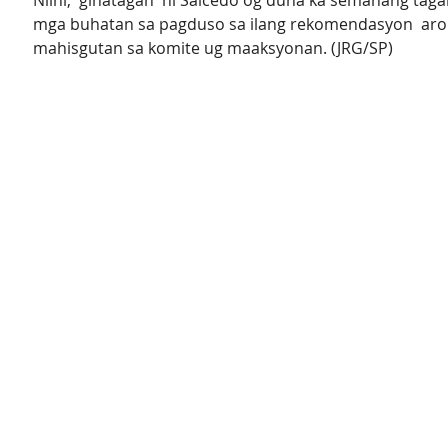
Niini,  gihatagan  ni Salcedo og duha ka semanang tag
mga buhatan sa pagduso sa ilang rekomendasyon  aron
mahisgutan sa komite ug maaksyonan. (JRG/SP)