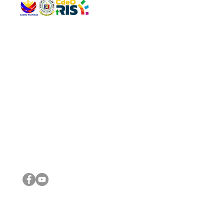
QUICK 
The Gav
VISIT US
Agenda 
Address: Legislative Building, Office of the City Council,
City Vi
City Hall, Capistrano-Hayes St., Barangay 1, Cagayan de
The Majo
Oro City 9000
The Mino
The City
The Sta
Get in 
Legisla
CONNECT WITH US
(088) 565-0568; (088) 565-0567; (088) 898-0697
(088) 565-0565; (088) 565-0699
Email:
cdeocitycouncil@gmail.com
IMPORTA
FOLLOW US ON OUR SOCIAL MEDIA PLATFORMS
City Go
DILG
DSWD
DOH
DepEd
DBM
©2016 by Sanggunian