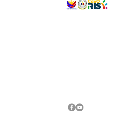
VISIT US
Address: Legislative Building, Office of the City
City Hall, Capistrano-Hayes St., Barangay 1, Ca
Oro City 9000
CONNECT WITH US
(088) 565-0568; (088) 565-0567; (088) 898-
(088) 565-0565; (088) 565-0699
Email:
cdeocitycouncil@gmail.com
FOLLOW US ON OUR SOCIAL MEDIA PLATFORM