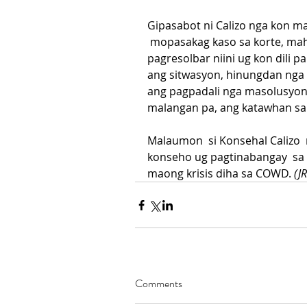
Gipasabot ni Calizo nga kon ma
 mopasakag kaso sa korte, ma
pagresolbar niini ug kon dili 
ang sitwasyon, hinungdan nga
ang pagpadali nga masolusyon
malangan pa, ang katawhan sa
Malaumon  si Konsehal Calizo 
konseho ug pagtinabangay  sa 
maong krisis diha sa COWD. 
(J
Comments