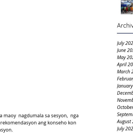
Archi
July 20
June 2
May 20
April 2
March 
Februa
Januar
Decemb
Novemb
Octobe
Septem
sa maoy  nagdumala sa sesyon,  nga  
August
 rekomendasyon ang konseho kon 
July 20
asyon.