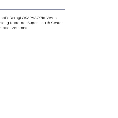
DepEd
Derby
LOSA
PVAO
Rio Verde
niang Kabataan
Super Health Center
mption
Veterans