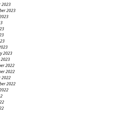
r 2023
ber 2023
 2023
23
023
23
023
2023
ry 2023
y 2023
er 2022
er 2022
r 2022
ber 2022
 2022
22
022
22