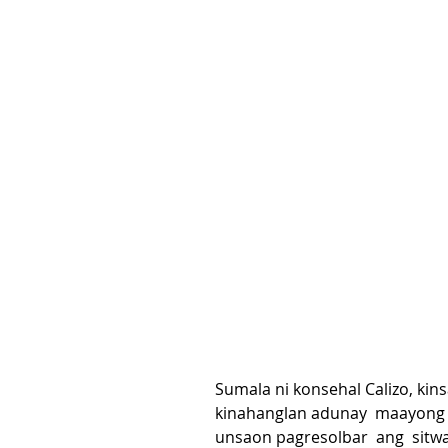
Sumala ni konsehal Calizo, kin
kinahanglan adunay  maayong
unsaon pagresolbar  ang  sitw