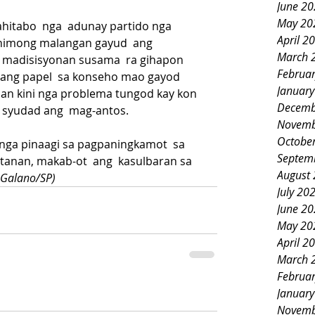
June 2
May 20
hitabo  nga  adunay partido nga 
April 2
himong malangan gayud  ang 
March 
pa madisisyonan susama  ra gihapon 
Februa
 ang papel  sa konseho mao gayod 
Januar
an kini nga problema tungod kay kon 
Decemb
 syudad ang  mag-antos.
Novemb
Octobe
 nga pinaagi sa pagpaningkamot  sa 
Septem
tanan, makab-ot  ang  kasulbaran sa 
August
RGalano/SP)
July 20
June 2
May 20
April 2
March 
Februa
Januar
Novemb