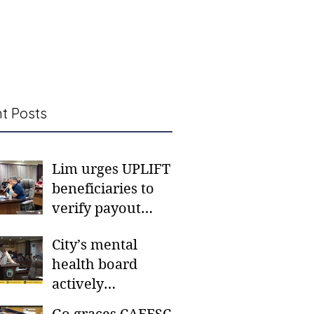
t Posts
Lim urges UPLIFT
beneficiaries to
verify payout
schedules, visit
City’s mental
CSWD district sites
health board
actively
responding to