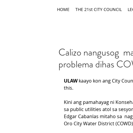
HOME
THE 21st CITY COUNCIL
LE
Calizo nangusog ma
problema dihas C
ULAW
 kaayo kon ang City Coun
this.
Kini ang pamahayag ni Konseha
sa public utilities atol sa ses
Edgar Cabanlas mitaho sa  nag
Oro City Water District (COWD)