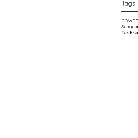
Tags
COWD
Sanggu
Tax Exe