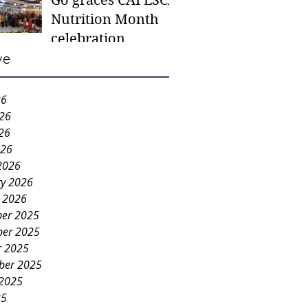
Go graces CAFESCA
students in need -
Nutrition Month
Gaane
celebration
ve
26
026
26
026
2026
ry 2026
y 2026
er 2025
er 2025
r 2025
ber 2025
 2025
25