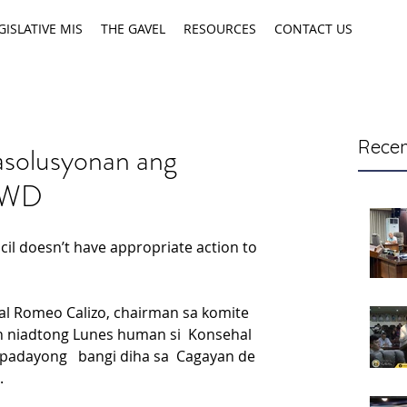
GISLATIVE MIS
THE GAVEL
RESOURCES
CONTACT US
Recen
solusyonan ang
OWD
cil doesn’t have appropriate action to 
l Romeo Calizo, chairman sa komite 
yon niadtong Lunes human si  Konsehal 
padayong   bangi diha sa  Cagayan de 
.