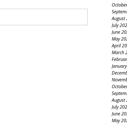
Octobe
Septem
August
July 20
June 2
May 20
April 2
March 
Februa
Januar
Decemb
Novemb
Octobe
Septem
August
July 20
June 2
May 20