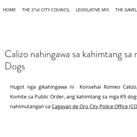
HOME
THE 21st CITY COUNCIL
LEGISLATIVE MIS
THE GAVEL
Calizo nahingawa sa kahimtang sa
Dogs
Hugot nga gikahingawa ni  Konsehal Romeo Calizo,
Komite sa Public Order, ang kahimtang sa mga K9 dogs 
nahimutangan sa 
Cagayan de Oro City Police Office (C