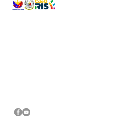
QUICK 
The Gav
VISIT US
Agenda 
Address: Legislative Building, Office of the City Council,
City Vi
City Hall, Capistrano-Hayes St., Barangay 1, Cagayan de
The Majo
Oro City 9000
The Mino
The City
The Sta
Get in 
Legisla
CONNECT WITH US
(088) 565-0568; (088) 565-0567; (088) 898-0697
(088) 565-0565; (088) 565-0699
Email:
cdeocitycouncil@gmail.com
IMPORTA
FOLLOW US ON OUR SOCIAL MEDIA PLATFORMS
City Go
DILG
DSWD
DOH
DepEd
DBM
©2016 by Sanggunian