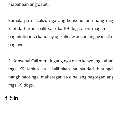
mabahaan ang dapit.
Sumala pa ni Calizo nga ang konseho una nang miga
kantidad aron ipalit sa 7 ka K9 dogs aron magamit sa
pagmintinar sa kahusay ug kalinaw busan angayan sila
pag-ayo.
Si Konsehal Calizo midugang nga dako kaayo  og  taban
mga K9 labina sa  kalihokan sa syudad hinungd
nanghinaot nga  mahatagan sa dinaliang pagtagad ang
mga K9 dogs.