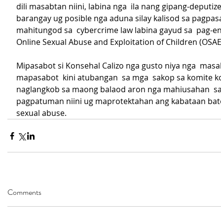
dili masabtan niini, labina nga  ila nang gipang-deputiz
barangay ug posible nga aduna silay kalisod sa pagpas
mahitungod sa  cybercrime law labina gayud sa  pag-en
Online Sexual Abuse and Exploitation of Children (OSAE
Mipasabot si Konsehal Calizo nga gusto niya nga  masa
mapasabot  kini atubangan  sa mga  sakop sa komite 
naglangkob sa maong balaod aron nga mahiusahan  sa
pagpatuman niini ug maprotektahan ang kabataan bato
sexual abuse.
Comments