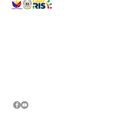
QUICK 
The Gav
VISIT US
Agenda 
Address: Legislative Building, Office of the City Council,
City Vi
City Hall, Capistrano-Hayes St., Barangay 1, Cagayan de
The Majo
Oro City 9000
The Mino
The City
The Sta
Get in 
Legisla
CONNECT WITH US
(088) 565-0568; (088) 565-0567; (088) 898-0697
(088) 565-0565; (088) 565-0699
Email:
cdeocitycouncil@gmail.com
IMPORTA
FOLLOW US ON OUR SOCIAL MEDIA PLATFORMS
City Go
DILG
DSWD
DOH
DepEd
DBM
©2016 by Sanggunian