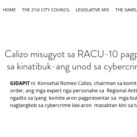
HOME
THE 21st CITY COUNCIL
LEGISLATIVE MIS
THE GAVEL
Calizo misugyot sa RACU-10 pagp
sa kinatibuk-ang unod sa cybercri
GIDAPIT
 ni  Konsehal Romeo Calizo, chairman sa komite
order, ang mga expert nga personahe sa  Regional Anti 
ngadto sa iyang  komite aron pagpresentar sa  mga bu
naglangkob sa cybercrime law aron  masabtan kini sa t