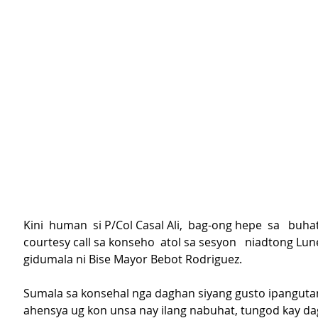
Kini  human  si P/Col Casal Ali,  bag-ong hepe  sa   buha
courtesy call sa konseho  atol sa sesyon   niadtong Lun
gidumala ni Bise Mayor Bebot Rodriguez.
Sumala sa konsehal nga daghan siyang gusto ipangut
ahensya ug kon unsa nay ilang nabuhat, tungod kay d