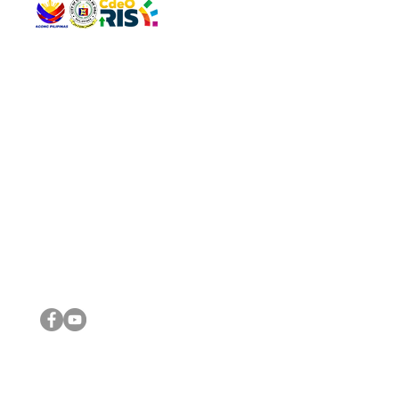
QUICK 
The Gav
VISIT US
Agenda 
Address: Legislative Building, Office of the City Council,
City Vi
City Hall, Capistrano-Hayes St., Barangay 1, Cagayan de
The Majo
Oro City 9000
The Mino
The City
The Sta
Get in 
Legisla
CONNECT WITH US
(088) 565-0568; (088) 565-0567; (088) 898-0697
(088) 565-0565; (088) 565-0699
Email:
cdeocitycouncil@gmail.com
IMPORTA
FOLLOW US ON OUR SOCIAL MEDIA PLATFORMS
City Go
DILG
DSWD
DOH
DepEd
DBM
©2016 by Sanggunian