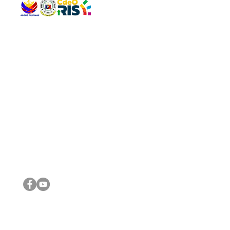
QUICK 
The Gav
VISIT US
Agenda 
Address: Legislative Building, Office of the City Council,
City Vi
City Hall, Capistrano-Hayes St., Barangay 1, Cagayan de
The Majo
Oro City 9000
The Mino
The City
The Sta
Get in 
Legisla
CONNECT WITH US
(088) 565-0568; (088) 565-0567; (088) 898-0697
(088) 565-0565; (088) 565-0699
Email:
cdeocitycouncil@gmail.com
IMPORTA
FOLLOW US ON OUR SOCIAL MEDIA PLATFORMS
City Go
DILG
DSWD
DOH
DepEd
DBM
©2016 by Sanggunian