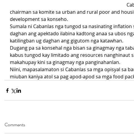
Cab
chairman sa komite sa urban and rural poor and housi
development sa konseho.
Sumala ni Cabanlas nga tungod sa nasinating inflation 
daghan ang apektado ilabina kadtong anaa sa ubos nga
katilingban ug daghan ang gigutom nga katawhan.
Dugang pa sa konsehal nga bisan sa ginagmay nga tab
kabus tungod kay limitado ang resources nanghinaut s
makahupay kini sa ginagmay nga panginahanlan.
Niini, mapasalamaton si Cabanlas sa mga opisyal sa ba
miuban kaniya atol sa pag apod-apod sa mga food pack
Comments