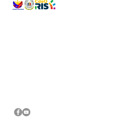
QUICK 
The Gav
VISIT US
Agenda 
Address: Legislative Building, Office of the City Council,
City Vi
City Hall, Capistrano-Hayes St., Barangay 1, Cagayan de
The Majo
Oro City 9000
The Mino
The City
The Sta
Get in 
Legisla
CONNECT WITH US
(088) 565-0568; (088) 565-0567; (088) 898-0697
(088) 565-0565; (088) 565-0699
Email:
cdeocitycouncil@gmail.com
IMPORTA
FOLLOW US ON OUR SOCIAL MEDIA PLATFORMS
City Go
DILG
DSWD
DOH
DepEd
DBM
©2016 by Sanggunian