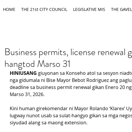
HOME
THE 21st CITY COUNCIL
LEGISLATIVE MIS
THE GAVEL
Business permits, license renewal 
hangtod Marso 31
HINIUSANG
 giuyonan sa Konseho atol sa sesyon niad
nga gidumala ni Bise Mayor Bebot Rodriguez ang paglu
deadline sa business permit renewal gikan Enero 20 ng
Marso 31, 2026.
Kini human girekomendar ni Mayor Rolando ‘Klarex’ U
lugway nunot usab sa sulat-hangyo gikan sa mga negos
siyudad alang sa maong extension.