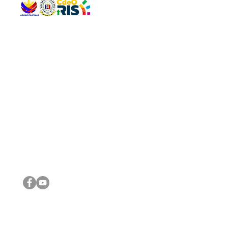
QUICK 
The Gav
VISIT US
Agenda 
Address: Legislative Building, Office of the City Council,
City Vi
City Hall, Capistrano-Hayes St., Barangay 1, Cagayan de
The Majo
Oro City 9000
The Mino
The City
The Sta
Get in 
Legisla
CONNECT WITH US
(088) 565-0568; (088) 565-0567; (088) 898-0697
(088) 565-0565; (088) 565-0699
Email:
cdeocitycouncil@gmail.com
IMPORTA
FOLLOW US ON OUR SOCIAL MEDIA PLATFORMS
City Go
DILG
DSWD
DOH
DepEd
DBM
©2016 by Sanggunian