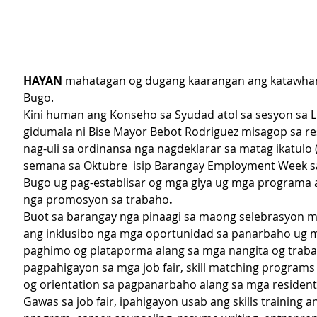
HAYAN 
mahatagan og dugang kaarangan ang katawhan
Bugo.
Kini human ang Konseho sa Syudad atol sa sesyon sa 
gidumala ni Bise Mayor Bebot Rodriguez misagop sa re
nag-uli sa ordinansa nga nagdeklarar sa matag ikatulo (
semana sa Oktubre  isip Barangay Employment Week s
Bugo ug pag-establisar og mga giya ug mga programa al
nga promosyon sa trabaho
.
Buot sa barangay nga pinaagi sa maong selebrasyon 
ang inklusibo nga mga oportunidad sa panarbaho ug 
paghimo og plataporma alang sa mga nangita og traba
pagpahigayon sa mga job fair, skill matching programs
og orientation sa pagpanarbaho alang sa mga residente
Gawas sa job fair, ipahigayon usab ang skills training an