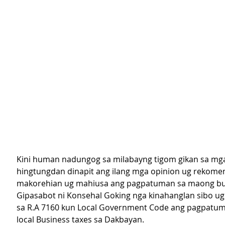
Kini human nadungog sa milabayng tigom gikan sa mg
hingtungdan dinapit ang ilang mga opinion ug rekome
makorehian ug mahiusa ang pagpatuman sa maong bu
Gipasabot ni Konsehal Goking nga kinahanglan sibo u
sa R.A 7160 kun Local Government Code ang pagpatum
local Business taxes sa Dakbayan.