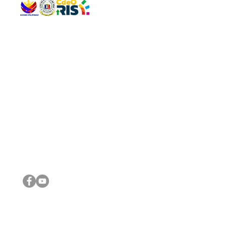
QUICK 
The Gav
VISIT US
Agenda 
Address: Legislative Building, Office of the City Council,
City Vi
City Hall, Capistrano-Hayes St., Barangay 1, Cagayan de
The Majo
Oro City 9000
The Mino
The City
The Sta
Get in 
Legisla
CONNECT WITH US
(088) 565-0568; (088) 565-0567; (088) 898-0697
(088) 565-0565; (088) 565-0699
Email:
cdeocitycouncil@gmail.com
IMPORTA
FOLLOW US ON OUR SOCIAL MEDIA PLATFORMS
City Go
DILG
DSWD
DOH
DepEd
DBM
©2016 by Sanggunian