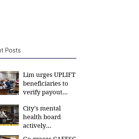
t Posts
Lim urges UPLIFT
beneficiaries to
verify payout
schedules, visit
City’s mental
CSWD district sites
health board
actively
responding to