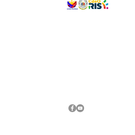
VISIT US
Address: Legislative Building, Office of the City
City Hall, Capistrano-Hayes St., Barangay 1, Ca
Oro City 9000
CONNECT WITH US
(088) 565-0568; (088) 565-0567; (088) 898-
(088) 565-0565; (088) 565-0699
Email:
cdeocitycouncil@gmail.com
FOLLOW US ON OUR SOCIAL MEDIA PLATFORM