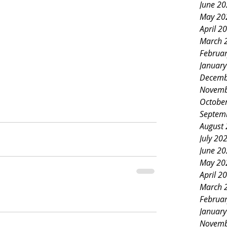
June 2
May 20
April 2
March 
Februa
Januar
Decemb
Novemb
Octobe
Septem
August
July 20
June 2
May 20
April 2
March 
Februa
Januar
Novemb