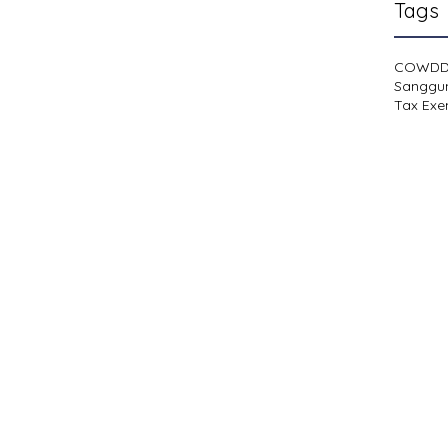
Tags
COWD
Sanggu
Tax Exe