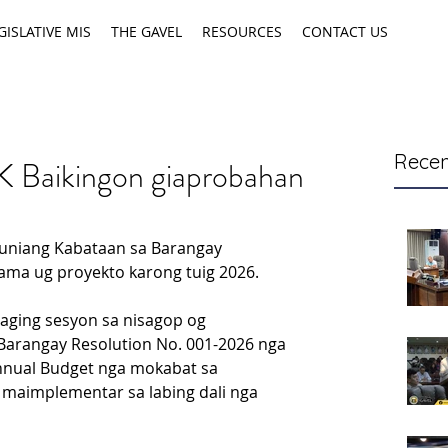
GISLATIVE MIS
THE GAVEL
RESOURCES
CONTACT US
Recen
K Baikingon giaprobahan
niang Kabataan sa Barangay 
ama ug proyekto karong tuig 2026.
aging sesyon sa nisagop og 
Barangay Resolution No. 001-2026 nga 
nnual Budget nga mokabat sa 
maimplementar sa labing dali nga 