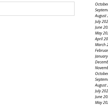
Octobe
Septem
August
July 20
June 2
May 20
April 2
March 
Februa
Januar
Decemb
Novemb
Octobe
Septem
August
July 20
June 2
May 20