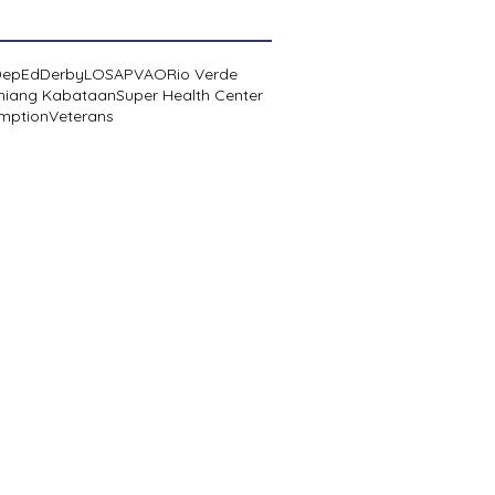
DepEd
Derby
LOSA
PVAO
Rio Verde
niang Kabataan
Super Health Center
mption
Veterans