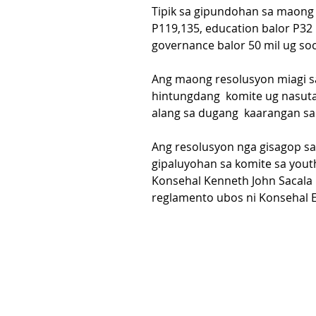
Tipik sa gipundohan sa maong 
P119,135, education balor P32 
governance balor 50 mil ug soc
Ang maong resolusyon miagi s
hintungdang  komite ug nasut
alang sa dugang  kaarangan sa
Ang resolusyon nga gisagop s
gipaluyohan sa komite sa yout
Konsehal Kenneth John Sacala
reglamento ubos ni Konsehal E