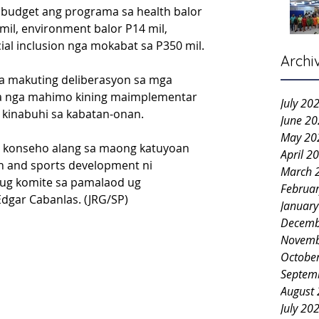
budget ang programa sa health balor 
mil, environment balor P14 mil, 
ial inclusion nga mokabat sa P350 mil.
Archi
a makuting deliberasyon sa mga 
a nga mahimo kining maimplementar  
July 20
 kinabuhi sa kabatan-onan.
June 2
May 20
a konseho alang sa maong katuyoan 
April 2
h and sports development ni 
March 
 ug komite sa pamalaod ug 
Februa
dgar Cabanlas. (JRG/SP)
Januar
Decemb
Novemb
Octobe
Septem
August
July 20