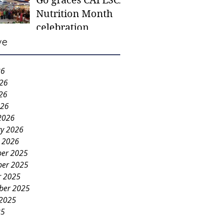
Go graces CAFESCA
students in need -
Nutrition Month
Gaane
celebration
ve
26
026
26
026
2026
ry 2026
y 2026
er 2025
er 2025
r 2025
ber 2025
 2025
25