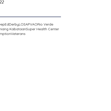
022
DepEd
Derby
LOSA
PVAO
Rio Verde
niang Kabataan
Super Health Center
mption
Veterans