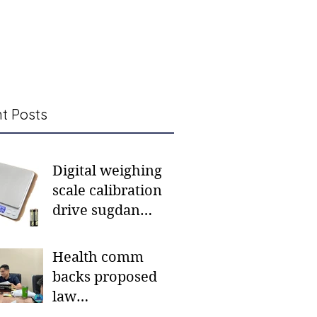
t Posts
Digital weighing
scale calibration
drive sugdan
sunod bulan
Health comm
backs proposed
law
institutionalizing