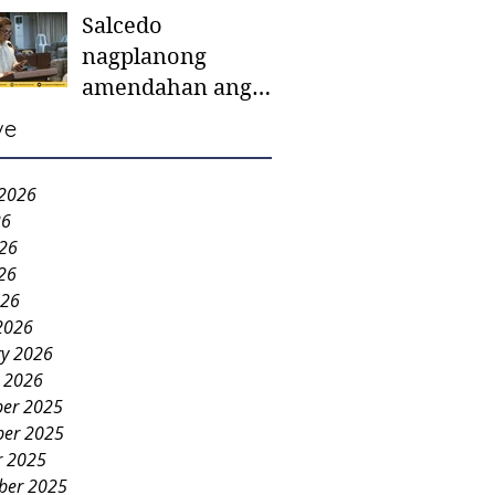
Salcedo
mother-to-mother
nagplanong
support groups,
amendahan ang
first 1,000 days
ordinansa batok
nutrition program
ve
colorum nga bao-
bao
 2026
26
026
26
026
2026
ry 2026
y 2026
er 2025
er 2025
r 2025
ber 2025