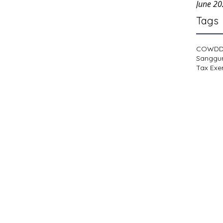
June 2
Tags
COWD
Sanggu
Tax Exe