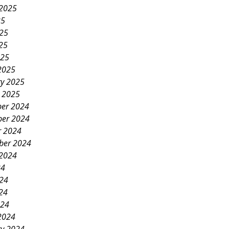
 2025
25
025
25
025
2025
ry 2025
y 2025
er 2024
er 2024
r 2024
ber 2024
 2024
24
024
24
024
2024