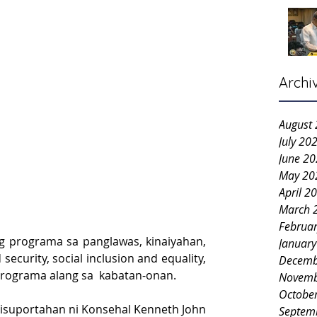
Archi
August
July 20
June 2
May 20
April 2
March 
Februa
g programa sa panglawas, kinaiyahan, 
Januar
ecurity, social inclusion and equality, 
Decemb
programa alang sa  kabatan-onan.
Novemb
Octobe
isuportahan ni Konsehal Kenneth John 
Septem