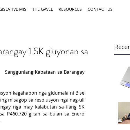
GISLATIVE MIS
THE GAVEL
RESOURCES
CONTACT US
Recen
arangay 1 SK giuyonan sa
  Sangguniang Kabataan sa Barangay 
syon kagahapon nga gidumala ni Bise 
ng misagop sa resolusyon nga nag-uli 
ngay nga may kalabutan sa ilang SK 
a P460,720 gikan sa bulan sa Enero 
.