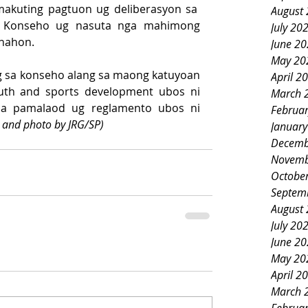
makuting pagtuon ug deliberasyon sa  
August
 Konseho ug nasuta nga mahimong 
July 20
anahon.
June 2
May 20
g sa konseho alang sa maong katuyoan 
April 2
uth and sports development ubos ni 
March 
sa pamalaod ug reglamento ubos ni 
Februa
t and photo by JRG/SP)
Januar
Decemb
Novemb
Octobe
Septem
August
July 20
June 2
May 20
April 2
March 