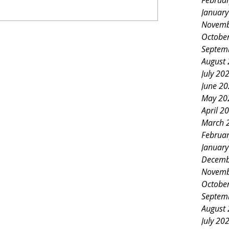
Februa
Januar
Novemb
Octobe
Septem
August
July 20
June 2
May 20
April 2
March 
Februa
Januar
Decemb
Novemb
Octobe
Septem
August
July 20