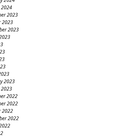
ry 2024
y 2024
er 2023
r 2023
ber 2023
 2023
23
023
23
023
2023
ry 2023
y 2023
er 2022
er 2022
r 2022
ber 2022
 2022
22