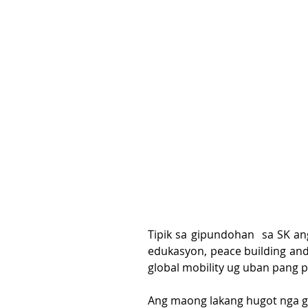
Tipik sa gipundohan  sa SK an
edukasyon, peace building and s
global mobility ug uban pang 
Ang maong lakang hugot nga g