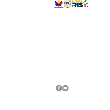
VISIT US
Address: Legislative Building, Office of the City
City Hall, Capistrano-Hayes St., Barangay 1, Ca
Oro City 9000
CONNECT WITH US
(088) 565-0568; (088) 565-0567; (088) 898-
(088) 565-0565; (088) 565-0699
Email:
cdeocitycouncil@gmail.com
FOLLOW US ON OUR SOCIAL MEDIA PLATFORM