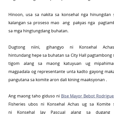
Hinoon, usa sa nakita sa konsehal nga hinungdan s
kalangan sa proseso mao  ang  pakyas nga  pagtamb
sa mga hingtungdang buhatan.
Dugtong niini, gihangyo ni Konsehal Ach
hintundang hepe sa buhatan sa City Hall pagtambong s
tigom alang sa maong katuyuan ug mipahima
magpadala og representante unta kadto gayong maka
pangutana sa komite aron dali kining maaksyonan .
Ang maong taho giduso ni 
Bise Mayor Bebot Rodrigue
Fisheries ubos ni Konsehal Achas ug sa Komite sa
ni Konsehal Jay Pascual alang sa dugang 