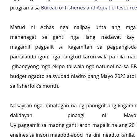
programa sa 
Bureau of Fisheries and Aquatic Resource
Matud ni Achas nga nalipay unta ang mga 
mananagat sa ganti nga ilang nadawat kay 
magamit pagpalit sa kagamitan sa pagpangisda
pamalandungon  nga hangtod karun wala pa nila mada
 gihangyong mga ekipo taliwala nga natunol na sa B
budget ngadto sa syudad niadto pang Mayo 2023 atol 
sa fisherfolk’s month.
Nasayran nga nahatagan na og panugot ang kagamhan
dakdayan  pinaagi ni Mayor
Uy paggamit sa maong ganti aron mapalit na ang 20 
engines sa ingon maapod-apod  na kini  ngadto kanila.