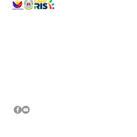
QUICK 
The Gav
VISIT US
Agenda 
Address: Legislative Building, Office of the City Council,
City Vi
City Hall, Capistrano-Hayes St., Barangay 1, Cagayan de
The Majo
Oro City 9000
The Mino
The City
The Sta
Get in 
Legisla
CONNECT WITH US
(088) 565-0568; (088) 565-0567; (088) 898-0697
(088) 565-0565; (088) 565-0699
Email:
cdeocitycouncil@gmail.com
IMPORTA
FOLLOW US ON OUR SOCIAL MEDIA PLATFORMS
City Go
DILG
DSWD
DOH
DepEd
DBM
©2016 by Sanggunian