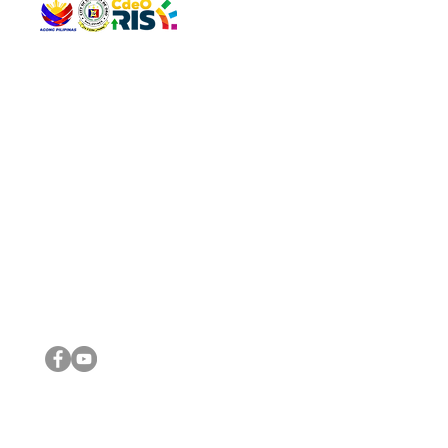
QUICK 
The Gav
VISIT US
Agenda 
Address: Legislative Building, Office of the City Council,
City Vi
City Hall, Capistrano-Hayes St., Barangay 1, Cagayan de
The Majo
Oro City 9000
The Mino
The City
The Sta
Get in 
Legisla
CONNECT WITH US
(088) 565-0568; (088) 565-0567; (088) 898-0697
(088) 565-0565; (088) 565-0699
Email:
cdeocitycouncil@gmail.com
IMPORTA
FOLLOW US ON OUR SOCIAL MEDIA PLATFORMS
City Go
DILG
DSWD
DOH
DepEd
DBM
©2016 by Sanggunian