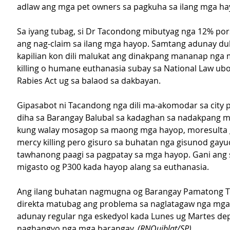
adlaw ang mga pet owners sa pagkuha sa ilang mga ha
Sa iyang tubag, si Dr Tacondong mibutyag nga 12% por
ang nag-claim sa ilang mga hayop. Samtang adunay du
kapilian kon dili malukat ang dinakpang mananap nga
killing o humane euthanasia subay sa National Law ubo
Rabies Act ug sa balaod sa dakbayan.
Gipasabot ni Tacandong nga dili ma-akomodar sa city po
diha sa Barangay Balubal sa kadaghan sa nadakpang 
kung walay mosagop sa maong mga hayop, moresulta 
mercy killing pero gisuro sa buhatan nga gisunod gayu
tawhanong paagi sa pagpatay sa mga hayop. Gani ang 
migasto og P300 kada hayop alang sa euthanasia.
Ang ilang buhatan nagmugna og Barangay Pamatong T
direkta matubag ang problema sa naglatagaw nga mga 
adunay regular nga eskedyol kada Lunes ug Martes de
naghangyo nga mga barangay. 
(RNQuiblat/SP)