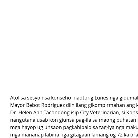
Atol sa sesyon sa konseho niadtong Lunes nga gidumala
Mayor Bebot Rodriguez diin ilang gikompirmahan ang k
Dr. Helen Ann Tacondong isip City Veterinarian, si Kon
nangutana usab kon giunsa pag-ila sa maong buhatan s
mga hayop ug unsaon pagkahibalo sa tag-iya nga maku
mga mananap labina nga gitagaan lamang og 72 ka oras 