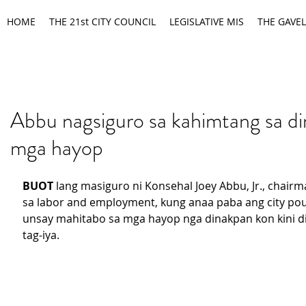
HOME
THE 21st CITY COUNCIL
LEGISLATIVE MIS
THE GAVEL
Abbu nagsiguro sa kahimtang sa d
mga hayop
BUOT
 lang masiguro ni Konsehal Joey Abbu, Jr., chairm
sa labor and employment, kung anaa paba ang city poun
unsay mahitabo sa mga hayop nga dinakpan kon kini dil
tag-iya.