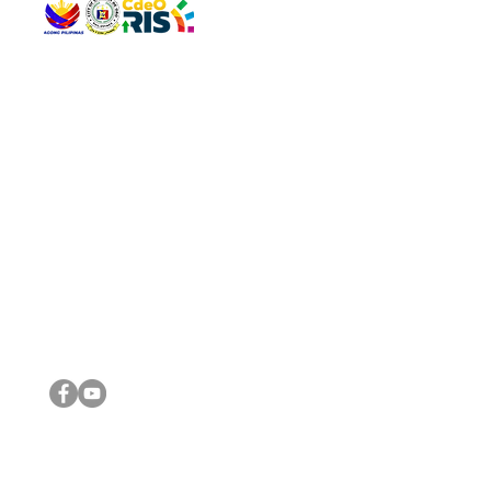
QUICK 
The Gav
VISIT US
Agenda 
Address: Legislative Building, Office of the City Council,
City Vi
City Hall, Capistrano-Hayes St., Barangay 1, Cagayan de
The Majo
Oro City 9000
The Mino
The City
The Sta
Get in 
Legisla
CONNECT WITH US
(088) 565-0568; (088) 565-0567; (088) 898-0697
(088) 565-0565; (088) 565-0699
Email:
cdeocitycouncil@gmail.com
IMPORTA
FOLLOW US ON OUR SOCIAL MEDIA PLATFORMS
City Go
DILG
DSWD
DOH
DepEd
DBM
©2016 by Sanggunian