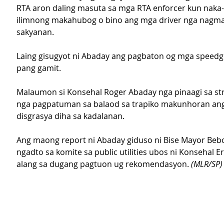
RTA aron daling masuta sa mga RTA enforcer kun naka-
ilimnong makahubog o bino ang mga driver nga nagm
sakyanan.
Laing gisugyot ni Abaday ang pagbaton og mga speedg
pang gamit.
Malaumon si Konsehal Roger Abaday nga pinaagi sa str
nga pagpatuman sa balaod sa trapiko makunhoran an
disgrasya diha sa kadalanan.
Ang maong report ni Abaday giduso ni Bise Mayor Bebo
ngadto sa komite sa public utilities ubos ni Konsehal Er
alang sa dugang pagtuon ug rekomendasyon. 
(MLR/SP)