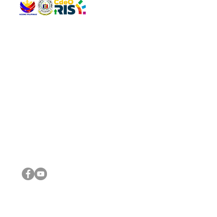
QUICK 
The Gav
VISIT US
Agenda 
Address: Legislative Building, Office of the City Council,
City Vi
City Hall, Capistrano-Hayes St., Barangay 1, Cagayan de
The Majo
Oro City 9000
The Mino
The City
The Sta
Get in 
Legisla
CONNECT WITH US
(088) 565-0568; (088) 565-0567; (088) 898-0697
(088) 565-0565; (088) 565-0699
Email:
cdeocitycouncil@gmail.com
IMPORTA
FOLLOW US ON OUR SOCIAL MEDIA PLATFORMS
City Go
DILG
DSWD
DOH
DepEd
DBM
©2016 by Sanggunian