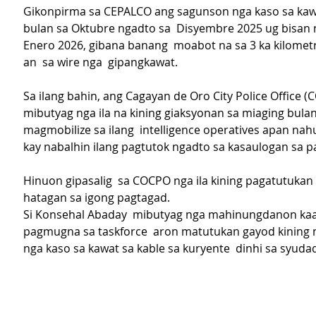
Gikonpirma sa CEPALCO
ang sagunson nga kaso sa kaw
bulan sa Oktubre ngadto sa  Disyembre 2025 ug bisan n
Enero 2026, gibana banang  moabot na sa 3 ka kilomet
an  sa wire nga  gipangkawat.
Sa ilang bahin, ang Cagayan de Oro City Police Office (
mibutyag nga ila na kining giaksyonan sa miaging bulan 
magmobilize sa ilang  intelligence operatives apan nahu
kay nabalhin ilang pagtutok ngadto sa kasaulogan sa p
Hinuon gipasalig  sa COCPO nga ila kining pagatutukan
hatagan sa igong pagtagad.
Si Konsehal Abaday  mibutyag nga mahinungdanon kaa
pagmugna sa taskforce  aron matutukan gayod kining 
nga kaso sa kawat sa kable sa kuryente  dinhi sa syudad