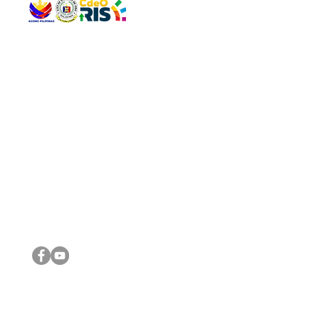
QUICK 
The Gav
VISIT US
Agenda 
Address: Legislative Building, Office of the City Council,
City Vi
City Hall, Capistrano-Hayes St., Barangay 1, Cagayan de
The Majo
Oro City 9000
The Mino
The City
The Sta
Get in 
Legisla
CONNECT WITH US
(088) 565-0568; (088) 565-0567; (088) 898-0697
(088) 565-0565; (088) 565-0699
Email:
cdeocitycouncil@gmail.com
IMPORTA
FOLLOW US ON OUR SOCIAL MEDIA PLATFORMS
City Go
DILG
DSWD
DOH
DepEd
DBM
©2016 by Sanggunian