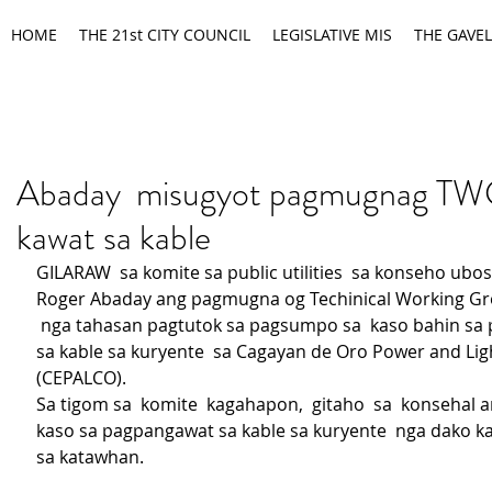
HOME
THE 21st CITY COUNCIL
LEGISLATIVE MIS
THE GAVEL
Abaday misugyot pagmugnag TW
kawat sa kable
GILARAW  sa komite sa public utilities  sa konseho ubos
Roger Abaday ang pagmugna og Techinical Working Gr
 nga tahasan pagtutok sa pagsumpo sa  kaso bahin sa
sa kable sa kuryente  sa Cagayan de Oro Power and Li
(CEPALCO).
Sa tigom sa  komite  kagahapon,  gitaho  sa  konsehal
kaso sa pagpangawat sa kable sa kuryente  nga dako k
sa katawhan.