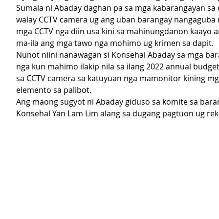
Sumala ni Abaday daghan pa sa mga kabarangayan sa 
walay CCTV camera ug ang uban barangay nangaguba n
mga CCTV nga diin usa kini sa mahinungdanon kaayo a
ma-ila ang mga tawo nga mohimo ug krimen sa dapit.
Nunot niini nanawagan si Konsehal Abaday sa mga bar
nga kun mahimo ilakip nila sa ilang 2022 annual budget
sa CCTV camera sa katuyuan nga mamonitor kining mg
elemento sa palibot.
Ang maong sugyot ni Abaday giduso sa komite sa barang
Konsehal Yan Lam Lim alang sa dugang pagtuon ug r