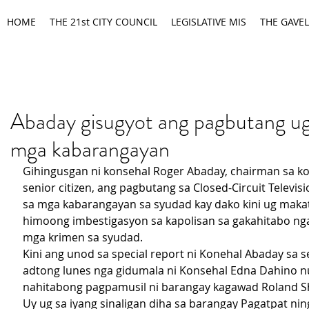
HOME
THE 21st CITY COUNCIL
LEGISLATIVE MIS
THE GAVEL
Abaday gisugyot ang pagbutang 
mga kabarangayan
Gihingusgan ni konsehal Roger Abaday, chairman sa ko
senior citizen, ang pagbutang sa Closed-Circuit Televis
sa mga kabarangayan sa syudad kay dako kini ug maka
himoong imbestigasyon sa kapolisan sa gakahitabo ng
mga krimen sa syudad.
Kini ang unod sa special report ni Konehal Abaday sa s
adtong lunes nga gidumala ni Konsehal Edna Dahino n
nahitabong pagpamusil ni barangay kagawad Roland S
Uy ug sa iyang sinaligan diha sa barangay Pagatpat nin