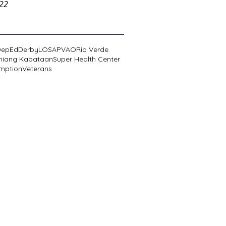
022
DepEd
Derby
LOSA
PVAO
Rio Verde
niang Kabataan
Super Health Center
mption
Veterans