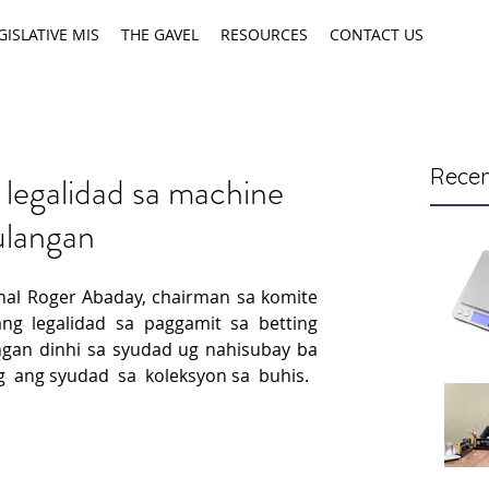
GISLATIVE MIS
THE GAVEL
RESOURCES
CONTACT US
Recen
 legalidad sa machine
ulangan
hal Roger Abaday, chairman sa komite 
 legalidad sa paggamit sa betting 
an dinhi sa syudad ug nahisubay ba 
g  ang syudad  sa  koleksyon sa  buhis.