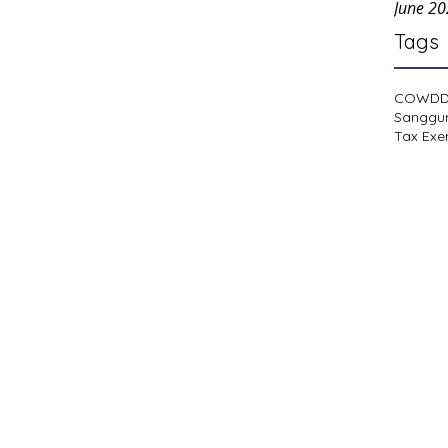
June 2
Tags
COWD
Sanggu
Tax Exe