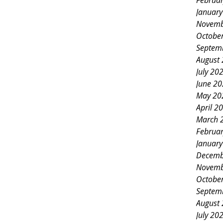
Februa
Januar
Novemb
Octobe
Septem
August
July 20
June 2
May 20
April 2
March 
Februa
Januar
Decemb
Novemb
Octobe
Septem
August
July 20