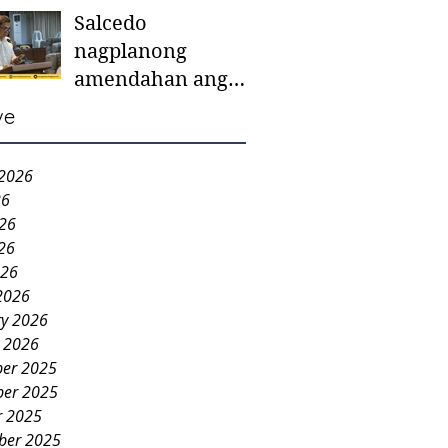
Salcedo
mother-to-mother
nagplanong
support groups,
amendahan ang
first 1,000 days
ordinansa batok
nutrition program
ve
colorum nga bao-
bao
 2026
26
026
26
026
2026
ry 2026
y 2026
er 2025
er 2025
r 2025
ber 2025