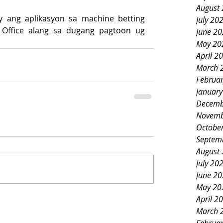
August
y ang aplikasyon sa machine betting 
July 20
 Office alang sa dugang pagtoon ug 
June 2
May 20
April 2
March 
Februa
Januar
Decemb
Novemb
Octobe
Septem
August
July 20
June 2
May 20
April 2
March 