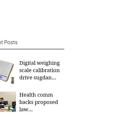
t Posts
Digital weighing
scale calibration
drive sugdan
sunod bulan
Health comm
backs proposed
law
institutionalizing