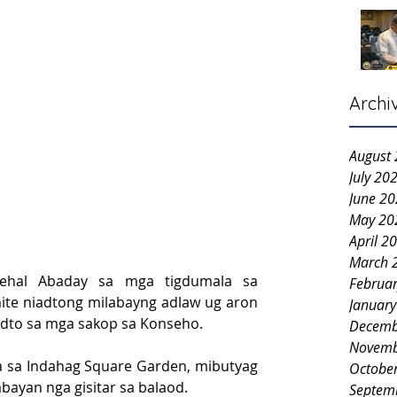
Archi
August
July 20
June 2
May 20
April 2
March 
sehal Abaday sa mga tigdumala sa 
Februa
ite niadtong milabayng adlaw ug aron 
Januar
adto sa mga sakop sa Konseho.
Decemb
Novemb
la sa Indahag Square Garden, mibutyag 
Octobe
bayan nga gisitar sa balaod.
Septem