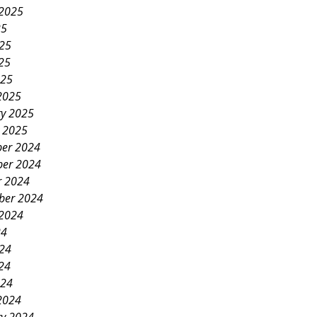
 2025
25
025
25
025
2025
ry 2025
y 2025
er 2024
er 2024
r 2024
ber 2024
 2024
24
024
24
024
2024