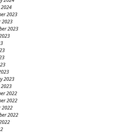
ry 2024
y 2024
er 2023
r 2023
ber 2023
 2023
23
023
23
023
2023
ry 2023
y 2023
er 2022
er 2022
r 2022
ber 2022
 2022
22