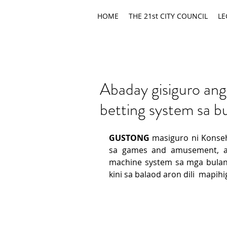
HOME
THE 21st CITY COUNCIL
LE
Abaday gisiguro ang
betting system sa b
GUSTONG
 masiguro ni Konse
sa games and amusement, ang
machine system sa mga bulang
kini sa balaod aron dili  mapihi