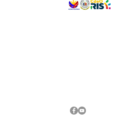
VISIT US
Address: Legislative Building, Office of the City
City Hall, Capistrano-Hayes St., Barangay 1, Ca
Oro City 9000
CONNECT WITH US
(088) 565-0568; (088) 565-0567; (088) 898-
(088) 565-0565; (088) 565-0699
Email:
cdeocitycouncil@gmail.com
FOLLOW US ON OUR SOCIAL MEDIA PLATFORM